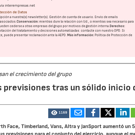
vía interempresas.net
otección de Datos
pción a nuestra(s) newsletter(s). Gestión de cuenta de usuario. Envío de emails
o asociados.
Conservación:
mientras dure la relación con Ud., o mientras sea necesario para
ueden cederse a otras
empresas del grupo
por motivos de gestión interna.
Derechos:
imitación del tratatamiento y decisiones automatizadas:
contacte con nuestro DPD
. Si
nte, puede presentar reclamación ante la
AEPD
.
Más información:
Política de Protección de
san el crecimiento del grupo
previsiones tras un sólido inicio 
1169
th Face, Timberland, Vans, Altra y JanSport aumentó un 
sus previsiones para el conjunto del ejercicio, aunque el 