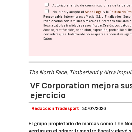
Autorizo el envío de comunicaciones de terceros 
He leído y acepto el
Aviso Legal
y la
Política de Pr
Responsable:
Interempresas Media, S.L.U.
Finalidades:
Suscri
relacionados con la misma o relativos a intereses similares 
llevar a cabo las finalidades especificadas
Cesión:
Los datos p
Acceso, rectificación, oposición, supresión, portabilidad, l
considera que el tratamiento no se ajusta a la normativa vige
Datos
The North Face, Timberland y Altra impul
VF Corporation mejora sus 
ejercicio
Redacción Tradesport
30/07/2026
El grupo propietario de marcas como The Nor
ventas en el primer trimestre fiscal y elevó 