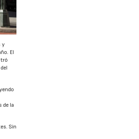
 y
año. El
stró
 del
uyendo
 de la
es. Sin