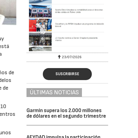
uy
está
a
23/07/2026
eños de
SUSCRIBIRSE
delos
e de
ÚLTIMAS NOTICIAS
 10
Garmin supera los 2.000 millones
centros
de dólares en el segundo trimestre
 unos
AFYDAD impulsa la participación