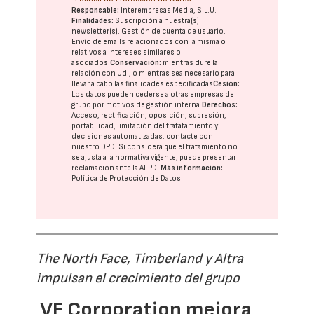
Responsable:
Interempresas Media, S.L.U.
Finalidades:
Suscripción a nuestra(s)
newsletter(s). Gestión de cuenta de usuario.
Envío de emails relacionados con la misma o
relativos a intereses similares o
asociados.
Conservación:
mientras dure la
relación con Ud., o mientras sea necesario para
llevar a cabo las finalidades especificadas
Cesión:
Los datos pueden cederse a otras
empresas del
grupo
por motivos de gestión interna.
Derechos:
Acceso, rectificación, oposición, supresión,
portabilidad, limitación del tratatamiento y
decisiones automatizadas:
contacte con
nuestro DPD
. Si considera que el tratamiento no
se ajusta a la normativa vigente, puede presentar
reclamación ante la
AEPD
.
Más información:
Política de Protección de Datos
The North Face, Timberland y Altra
impulsan el crecimiento del grupo
VF Corporation mejora