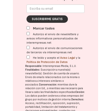
SUSCRIBIRME GRATIS
Marcar todos
Autorizo el envío de newsletters y
avisos informativos personalizados de
interempresas.net
Autorizo el envío de comunicaciones
de terceros vía interempresas.net
He leído y acepto el
Aviso Legal
y la
Política de Protección de Datos
Responsable:
Interempresas Media, S.L.U.
Finalidades:
Suscripción a nuestra(s)
newsletter(s). Gestión de cuenta de usuario.
Envío de emails relacionados con la misma o
relativos a intereses similares o
asociados.
Conservación:
mientras dure la
relación con Ud., o mientras sea necesario para
llevar a cabo las finalidades especificadas
Cesión:
Los datos pueden cederse a otras
empresas del
grupo
por motivos de gestión interna.
Derechos:
Acceso, rectificación, oposición, supresión,
portabilidad, limitación del tratatamiento y
decisiones automatizadas:
contacte con