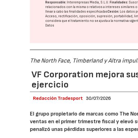
Responsable:
Interempresas Media, S.L.U.
Finalidades:
Suscri
relacionados con la misma o relativos a intereses similares 
llevar a cabo las finalidades especificadas
Cesión:
Los datos p
Acceso, rectificación, oposición, supresión, portabilidad, l
considera que el tratamiento no se ajusta a la normativa vige
Datos
The North Face, Timberland y Altra impul
VF Corporation mejora sus 
ejercicio
Redacción Tradesport
30/07/2026
El grupo propietario de marcas como The Nor
ventas en el primer trimestre fiscal y elevó 
penalizó unas pérdidas superiores a las espe