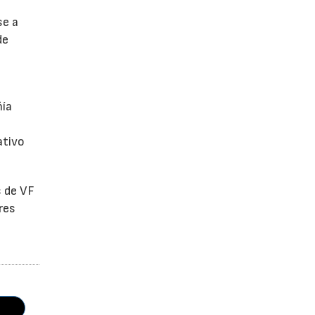
se a
de
ñía
ativo
s de VF
res