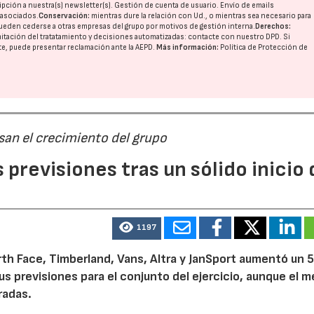
pción a nuestra(s) newsletter(s). Gestión de cuenta de usuario. Envío de emails
o asociados.
Conservación:
mientras dure la relación con Ud., o mientras sea necesario para
ueden cederse a otras
empresas del grupo
por motivos de gestión interna.
Derechos:
imitación del tratatamiento y decisiones automatizadas:
contacte con nuestro DPD
. Si
nte, puede presentar reclamación ante la
AEPD
.
Más información:
Política de Protección de
san el crecimiento del grupo
previsiones tras un sólido inicio 
1197
th Face, Timberland, Vans, Altra y JanSport aumentó un 
sus previsiones para el conjunto del ejercicio, aunque el 
radas.