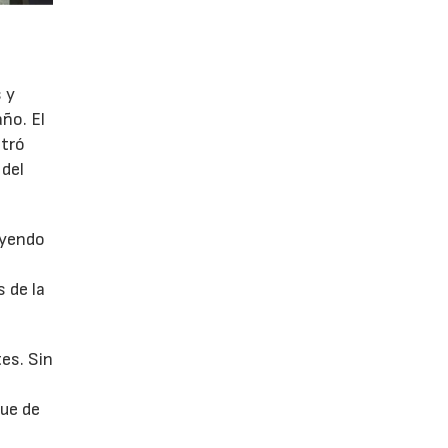
 y
año. El
stró
 del
uyendo
 de la
es. Sin
fue de