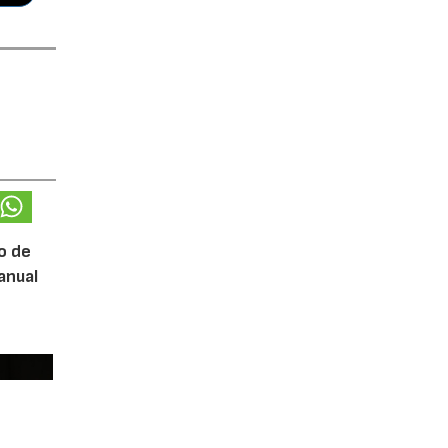
o de
anual