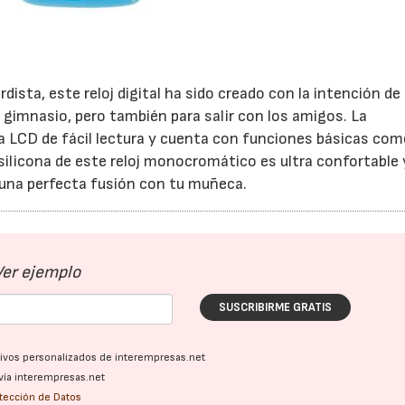
ista, este reloj digital ha sido creado con la intención de 
l gimnasio, pero también para salir con los amigos. La
a LCD de fácil lectura y cuenta con funciones básicas com
 silicona de este reloj monocromático es ultra confortable 
23/07/2026
30/07/2026
 una perfecta fusión con tu muñeca.
Ver ejemplo
SUSCRIBIRME GRATIS
ativos personalizados de interempresas.net
vía interempresas.net
otección de Datos