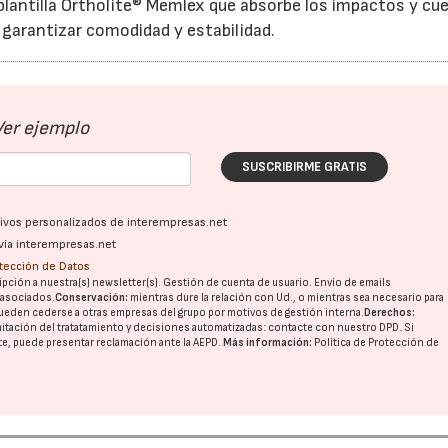
lantilla Ortholite® Memlex que absorbe los impactos y cu
 garantizar comodidad y estabilidad.
Ver ejemplo
SUSCRIBIRME GRATIS
ativos personalizados de interempresas.net
vía interempresas.net
otección de Datos
pción a nuestra(s) newsletter(s). Gestión de cuenta de usuario. Envío de emails
o asociados.
Conservación:
mientras dure la relación con Ud., o mientras sea necesario para
ueden cederse a otras
empresas del grupo
por motivos de gestión interna.
Derechos:
imitación del tratatamiento y decisiones automatizadas:
contacte con nuestro DPD
. Si
nte, puede presentar reclamación ante la
AEPD
.
Más información:
Política de Protección de