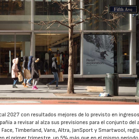
cal 2027 con resultados mejores de lo previsto en ingresos
pañía a revisar al alza sus previsiones para el conjunto del 
Face, Timberland, Vans, Altra, JanSport y Smartwool, regi
en el primer trimestre, un 5% más que en el mismo periodo