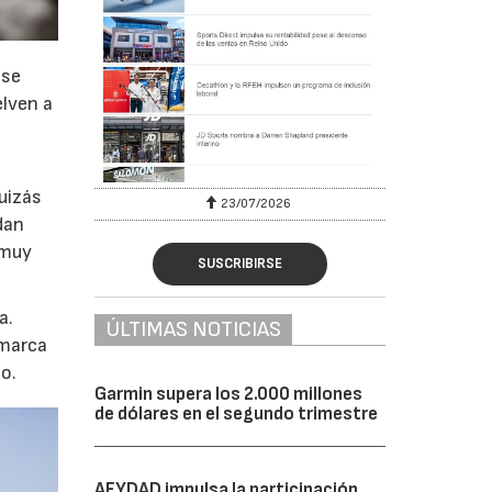
 se
elven a
uizás
23/07/2026
dan
 muy
SUSCRIBIRSE
a.
ÚLTIMAS NOTICIAS
 marca
to.
Garmin supera los 2.000 millones
de dólares en el segundo trimestre
AFYDAD impulsa la participación