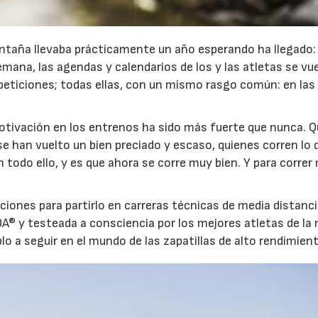
ontaña llevaba prácticamente un año esperando ha llegado:
emana, las agendas y calendarios de los y las atletas se vu
peticiones; todas ellas, con un mismo rasgo común: en las
 motivación en los entrenos ha sido más fuerte que nunca. Q
23/07/2026
30/07/2026
e han vuelto un bien preciado y escaso, quienes corren lo 
n todo ello, y es que ahora se corre muy bien. Y para correr
ciones para partirlo en carreras técnicas de media distanci
A® y testeada a consciencia por los mejores atletas de la
lo a seguir en el mundo de las zapatillas de alto rendimien