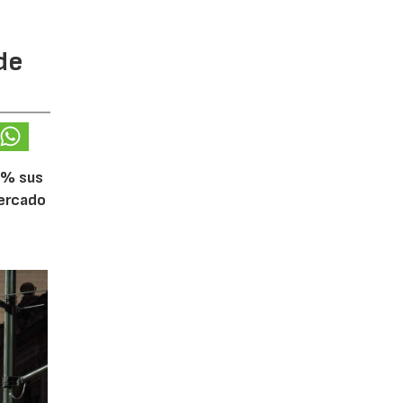
de
5% sus
mercado