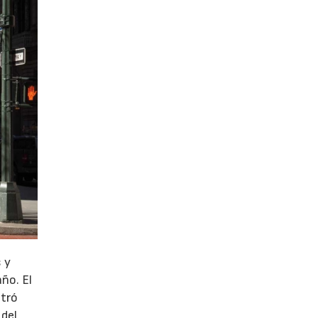
 y
año. El
stró
 del