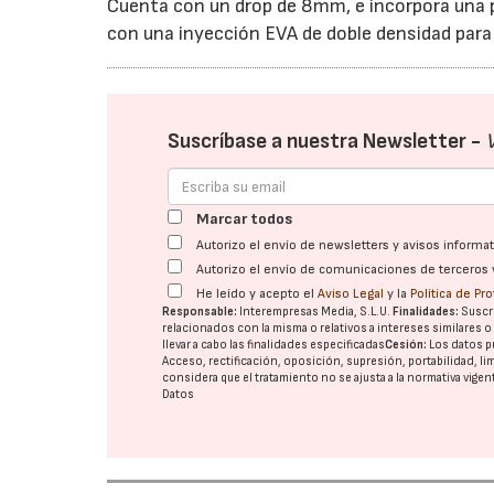
Cuenta con un drop de 8mm, e incorpora una p
con una inyección EVA de doble densidad para
Suscríbase a nuestra Newsletter -
Marcar todos
Autorizo el envío de newsletters y avisos inform
Autorizo el envío de comunicaciones de terceros 
He leído y acepto el
Aviso Legal
y la
Política de Pr
Responsable:
Interempresas Media, S.L.U.
Finalidades:
Suscri
relacionados con la misma o relativos a intereses similares 
llevar a cabo las finalidades especificadas
Cesión:
Los datos p
Acceso, rectificación, oposición, supresión, portabilidad, l
considera que el tratamiento no se ajusta a la normativa vige
Datos