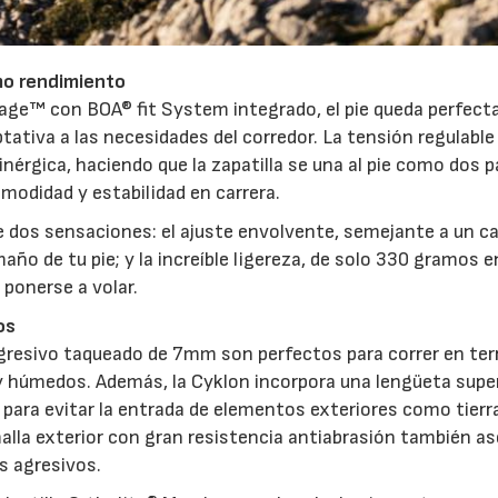
mo rendimiento
Cage™ con BOA® fit System integrado, el pie queda perfec
ativa a las necesidades del corredor. La tensión regulable
nérgica, haciendo que la zapatilla se una al pie como dos p
modidad y estabilidad en carrera.
 dos sensaciones: el ajuste envolvente, semejante a un ca
o de tu pie; y la increíble ligereza, de solo 330 gramos e
 ponerse a volar.
os
 agresivo taqueado de 7mm son perfectos para correr en te
y húmedos. Además, la Cyklon incorpora una lengüeta supe
 para evitar la entrada de elementos exteriores como tierra
malla exterior con gran resistencia antiabrasión también a
s agresivos.