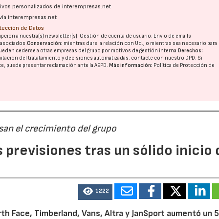
ativos personalizados de interempresas.net
vía interempresas.net
otección de Datos
pción a nuestra(s) newsletter(s). Gestión de cuenta de usuario. Envío de emails
o asociados.
Conservación:
mientras dure la relación con Ud., o mientras sea necesario para
ueden cederse a otras
empresas del grupo
por motivos de gestión interna.
Derechos:
imitación del tratatamiento y decisiones automatizadas:
contacte con nuestro DPD
. Si
nte, puede presentar reclamación ante la
AEPD
.
Más información:
Política de Protección de
san el crecimiento del grupo
previsiones tras un sólido inicio 
1222
th Face, Timberland, Vans, Altra y JanSport aumentó un 