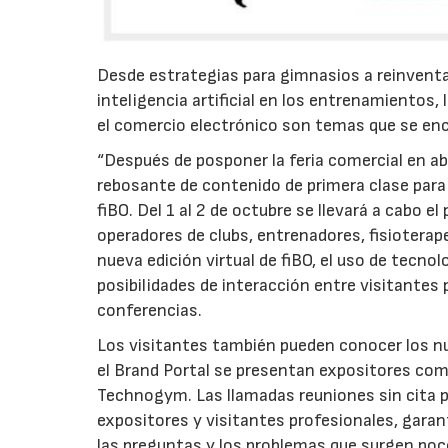
Desde estrategias para gimnasios a reinventars
inteligencia artificial en los entrenamientos, l
el comercio electrónico son temas que se en
“Después de posponer la feria comercial en abr
rebosante de contenido de primera clase para l
fiBO. Del 1 al 2 de octubre se llevará a cabo e
operadores de clubs, entrenadores, fisioterape
nueva edición virtual de fiBO, el uso de tecn
posibilidades de interacción entre visitante
conferencias.
Los visitantes también pueden conocer los nu
el Brand Portal se presentan expositores com
Technogym. Las llamadas reuniones sin cita 
expositores y visitantes profesionales, garan
las preguntas y los problemas que surgen poc