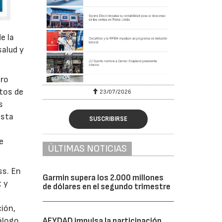
e la
salud y
ero
ntos de
23/07/2026
s
esta
SUSCRIBIRSE
e
ÚLTIMAS NOTICIAS
ss. En
Garmin supera los 2.000 millones
t y
de dólares en el segundo trimestre
ción,
álogo
AFYDAD impulsa la participación