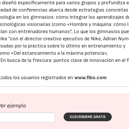
diseñó específicamente para varios grupos y profundiza e
ariedad de conferencias abarca desde estrategias concretas
nología en los gimnasios: cómo integrar los aprendizajes d
 tecnológicas visionarias (como «Hombre y máquina: cómo l
 mezclan con entrenadores humanos”, Lo que los gimnasios pu
ke ”con el director creativo ejecutivo de Nike, Adrian Nym
ulsadas por la práctica sobre lo último en entrenamiento y
(como «Del estancamiento a la máxima potencia»,
n busca de la frescura: puntos clave de innovación en el f
todos los usuarios registrados en
www.fibo.com
Ver ejemplo
SUSCRIBIRME GRATIS