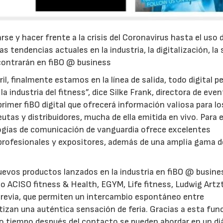
e y hacer frente a la crisis del Coronavirus hasta el uso d
as tendencias actuales en la industria, la digitalización, la 
contrarán en fiBO @ business
il, finalmente estamos en la línea de salida, todo digital p
a industria del fitness”, dice Silke Frank, directora de eve
23/07/2026
30/07/2026
l primer fiBO digital que ofrecerá información valiosa para lo
utas y distribuidores, mucha de ella emitida en vivo. Para 
ologías de comunicación de vanguardia ofrece excelentes
s profesionales y expositores, además de una amplia gama d
evos productos lanzados en la industria en fiBO @ busine
o ACISO fitness & Health, EGYM, Life fitness, Ludwig Artz
previa, que permiten un intercambio espontáneo entre
tizan una auténtica sensación de feria. Gracias a esta fun
o tiempo después del contacto se pueden abordar en un di