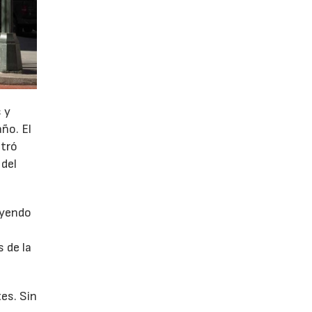
 y
año. El
stró
 del
uyendo
 de la
es. Sin