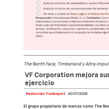
Autorizo el envío de newsletters y avisos inform
Autorizo el envío de comunicaciones de terceros 
He leído y acepto el
Aviso Legal
y la
Política de Pr
Responsable:
Interempresas Media, S.L.U.
Finalidades:
Suscri
relacionados con la misma o relativos a intereses similares 
llevar a cabo las finalidades especificadas
Cesión:
Los datos p
Acceso, rectificación, oposición, supresión, portabilidad, l
considera que el tratamiento no se ajusta a la normativa vige
Datos
The North Face, Timberland y Altra impul
VF Corporation mejora sus 
ejercicio
Redacción Tradesport
30/07/2026
El grupo propietario de marcas como The Nor