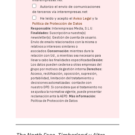
interempresas.net
Autorizo el envío de comunicaciones
de terceros vía interempresas.net
He leído y acepto el
Aviso Legal
y la
Política de Protección de Datos
Responsable:
Interempresas Media, S.L.U.
Finalidades:
Suscripción a nuestra(s)
newsletter(s). Gestión de cuenta de usuario.
Envío de emails relacionados con la misma o
relativos a intereses similares o
asociados.
Conservación:
mientras dure la
relación con Ud., o mientras sea necesario para
llevar a cabo las finalidades especificadas
Cesión:
Los datos pueden cederse a otras
empresas del
grupo
por motivos de gestión interna.
Derechos:
Acceso, rectificación, oposición, supresión,
portabilidad, limitación del tratatamiento y
decisiones automatizadas:
contacte con
nuestro DPD
. Si considera que el tratamiento no
se ajusta a la normativa vigente, puede presentar
reclamación ante la
AEPD
.
Más información:
Política de Protección de Datos