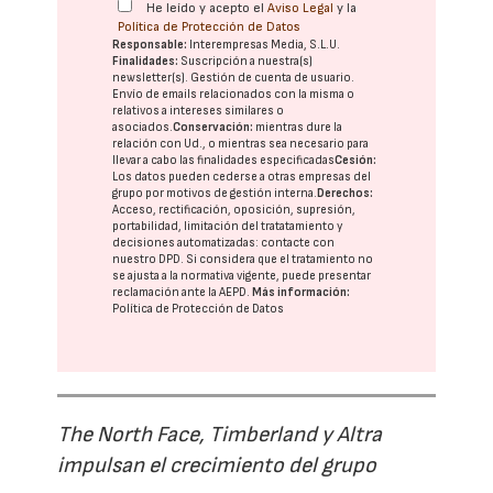
He leído y acepto el
Aviso Legal
y la
Política de Protección de Datos
Responsable:
Interempresas Media, S.L.U.
Finalidades:
Suscripción a nuestra(s)
newsletter(s). Gestión de cuenta de usuario.
Envío de emails relacionados con la misma o
relativos a intereses similares o
asociados.
Conservación:
mientras dure la
relación con Ud., o mientras sea necesario para
llevar a cabo las finalidades especificadas
Cesión:
Los datos pueden cederse a otras
empresas del
grupo
por motivos de gestión interna.
Derechos:
Acceso, rectificación, oposición, supresión,
portabilidad, limitación del tratatamiento y
decisiones automatizadas:
contacte con
nuestro DPD
. Si considera que el tratamiento no
se ajusta a la normativa vigente, puede presentar
reclamación ante la
AEPD
.
Más información:
Política de Protección de Datos
The North Face, Timberland y Altra
impulsan el crecimiento del grupo