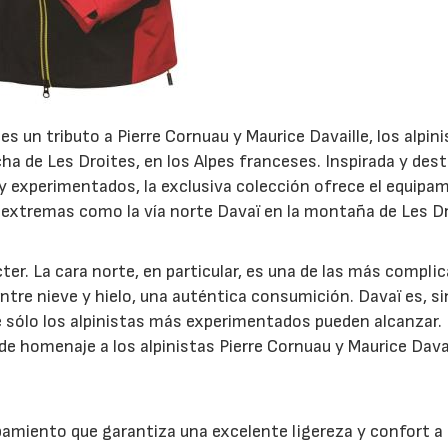
es un tributo a Pierre Cornuau y Maurice Davaille, los alpin
echa de Les Droites, en los Alpes franceses. Inspirada y des
y experimentados, la exclusiva colección ofrece el equipa
23/07/2026
30/07/2026
n extremas como la vía norte Davaï en la montaña de Les Dr
r. La cara norte, en particular, es una de las más complic
tre nieve y hielo, una auténtica consumición. Davaï es, si
ue sólo los alpinistas más experimentados pueden alcanzar. 
de homenaje a los alpinistas Pierre Cornuau y Maurice Dava
miento que garantiza una excelente ligereza y confort a 