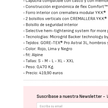
• Capucha compatible con casco y con memori
• Construcción ergonómica de flex Comfort™
• Forro interior con cremallera modular YKK®
• 2 bolsillos verticals con CREMALLERA YKK®
• Bolsillo de seguridad interior
• Selective hem-tightening system for more 
• Tecnologías: Microgrid Backer technology 
• Tejidos: GORE-TEX® Pro Astral 3L, hombros
• Color: Rojo, Lima y Negro
• fit: Alpine
• Tallas: S - M - L - XL - XXL
• Peso: 0,470 Kg.
• Precio: 419,90 euros
Suscríbase a nuestra Newsletter -