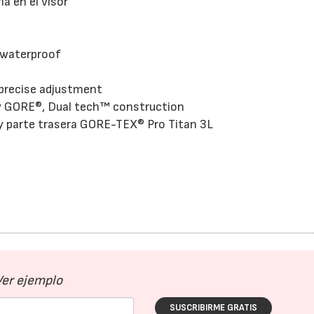
a en el visor
 waterproof
precise adjustment
by GORE®, Dual tech™ construction
 y parte trasera GORE-TEX® Pro Titan 3L
Ver ejemplo
SUSCRIBIRME GRATIS