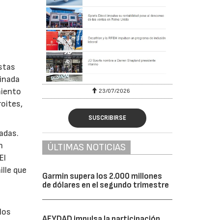
istas
tinada
miento
23/07/2026
oites,
SUSCRIBIRSE
adas.
n
ÚLTIMAS NOTICIAS
El
ille que
Garmin supera los 2.000 millones
de dólares en el segundo trimestre
los
AFYDAD impulsa la participación