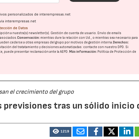
ativos personalizados de interempresas.net
vía interempresas.net
otección de Datos
pción a nuestra(s) newsletter(s). Gestión de cuenta de usuario. Envío de emails
o asociados.
Conservación:
mientras dure la relación con Ud., o mientras sea necesario para
ueden cederse a otras
empresas del grupo
por motivos de gestión interna.
Derechos:
imitación del tratatamiento y decisiones automatizadas:
contacte con nuestro DPD
. Si
nte, puede presentar reclamación ante la
AEPD
.
Más información:
Política de Protección de
san el crecimiento del grupo
previsiones tras un sólido inicio 
1219