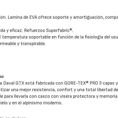
cción. Lamina de EVA ofrece soporte y amortiguación, compa
ida y eficaz. Refuerzos Superfabric®.
C temperatura soportable en función de la fisiología del usu
rmeable y transpirable.
no
ueta Davaï GTX está fabricada con GORE-TEX® PRO 3 capas 
izar una mejor resistencia, confort y una total libertad d
 para llevarla con casco con visera protectora y memoria
ielo y en el alpinismo moderno.