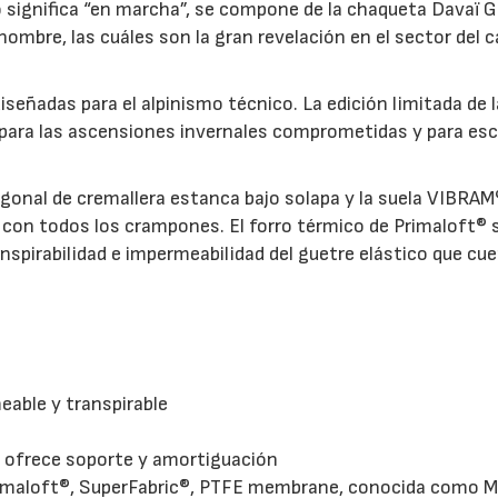
o significa “en marcha”, se compone de la chaqueta Davaï 
mbre, las cuáles son la gran revelación en el sector del c
diseñadas para el alpinismo técnico. La edición limitada de 
 para las ascensiones invernales comprometidas y para es
iagonal de cremallera estanca bajo solapa y la suela VIBRAM
 con todos los crampones. El forro térmico de Primaloft® 
spirabilidad e impermeabilidad del guetre elástico que cu
able y transpirable
ue ofrece soporte y amortiguación
rimaloft®, SuperFabric®, PTFE membrane, conocida como M