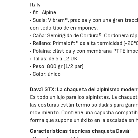
Italy
• fit : Alpine
• Suela: Vibram®, precisa y con una gran tra
con todo tipo de crampones.
• Caña: Semirígida de Cordura®. Cordonera ráp
• Relleno: Primaloft® de alta termicidad (-20°
• Polaina: elástica y con membrana PTFE impe
• Tallas: de 5 a 12 UK
• Peso: 800 gr (1/2 par)
• Color: único
Davaï GTX: La chaqueta del alpinismo moder
Es todo un lujo para los alpinistas. La chaq
las costuras están termo soldadas para garant
movimiento. Contiene una capucha compatible
forma que supone un éxito en la escalada en h
Características técnicas chaqueta Davaï: