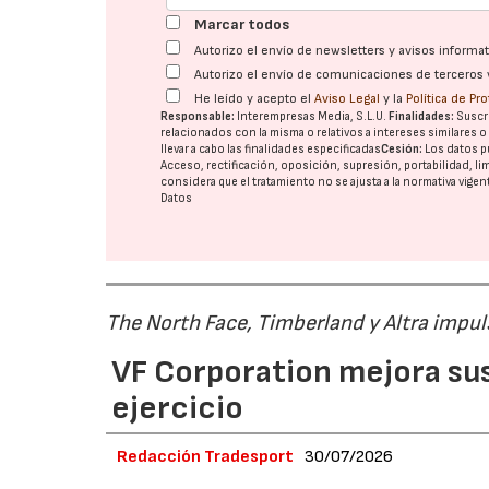
Marcar todos
Autorizo el envío de newsletters y avisos inform
Autorizo el envío de comunicaciones de terceros 
He leído y acepto el
Aviso Legal
y la
Política de Pr
Responsable:
Interempresas Media, S.L.U.
Finalidades:
Suscri
relacionados con la misma o relativos a intereses similares 
llevar a cabo las finalidades especificadas
Cesión:
Los datos p
Acceso, rectificación, oposición, supresión, portabilidad, l
considera que el tratamiento no se ajusta a la normativa vige
Datos
The North Face, Timberland y Altra impul
VF Corporation mejora sus 
ejercicio
Redacción Tradesport
30/07/2026