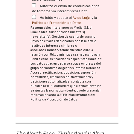
Autorizo el envío de comunicaciones
de terceros vía interempresas.net
He leído y acepto el
Aviso Legal
y la
Política de Protección de Datos
Responsable:
Interempresas Media, S.L.U.
Finalidades:
Suscripción a nuestra(s)
newsletter(s). Gestión de cuenta de usuario.
Envío de emails relacionados con la misma o
relativos a intereses similares o
asociados.
Conservación:
mientras dure la
relación con Ud., o mientras sea necesario para
llevar a cabo las finalidades especificadas
Cesión:
Los datos pueden cederse a otras
empresas del
grupo
por motivos de gestión interna.
Derechos:
Acceso, rectificación, oposición, supresión,
portabilidad, limitación del tratatamiento y
decisiones automatizadas:
contacte con
nuestro DPD
. Si considera que el tratamiento no
se ajusta a la normativa vigente, puede presentar
reclamación ante la
AEPD
.
Más información:
Política de Protección de Datos
The North Face, Timberland y Altra