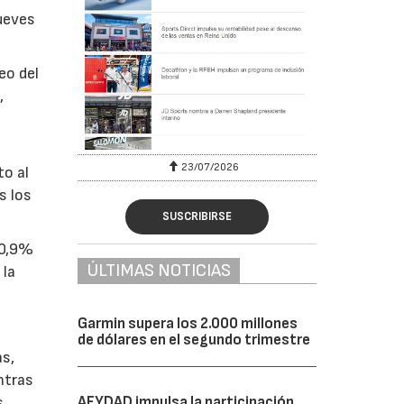
jueves
eo del
,
23/07/2026
to al
s los
SUSCRIBIRSE
 0,9%
ÚLTIMAS NOTICIAS
 la
Garmin supera los 2.000 millones
de dólares en el segundo trimestre
as,
ntras
AFYDAD impulsa la participación
s