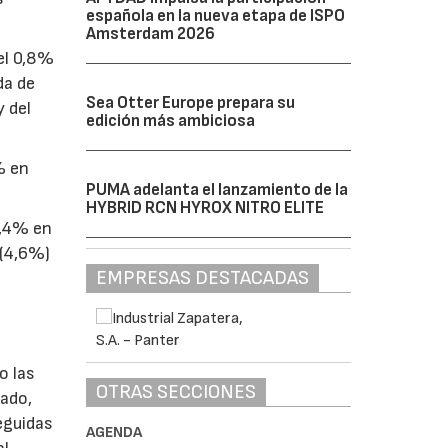
española en la nueva etapa de ISPO
Amsterdam 2026
el 0,8%
da de
Sea Otter Europe prepara su
y del
edición más ambiciosa
% en
PUMA adelanta el lanzamiento de la
.
HYBRID RCN HYROX NITRO ELITE
7,4% en
 (4,6%)
EMPRESAS DESTACADAS
o las
OTRAS SECCIONES
sado,
eguidas
AGENDA