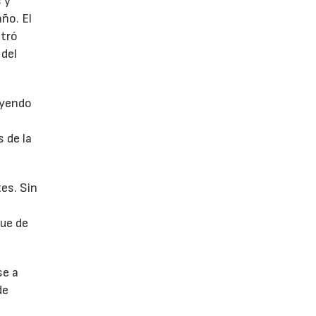
 y
año. El
stró
 del
uyendo
 de la
es. Sin
fue de
se a
de