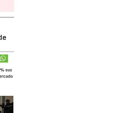
de
5% sus
mercado