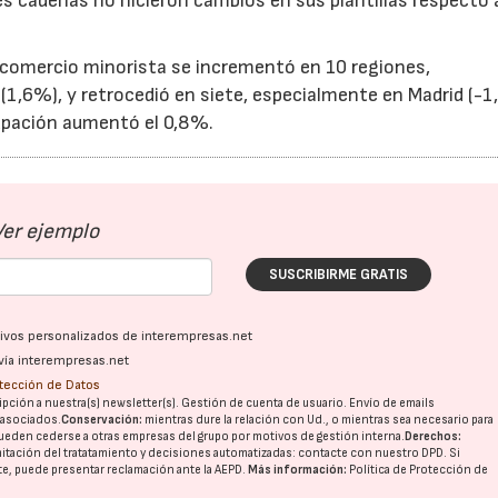
es cadenas no hicieron cambios en sus plantillas respecto 
comercio minorista se incrementó en 10 regiones,
(1,6%), y retrocedió en siete, especialmente en Madrid (-1
cupación aumentó el 0,8%.
Ver ejemplo
SUSCRIBIRME GRATIS
ativos personalizados de interempresas.net
vía interempresas.net
otección de Datos
pción a nuestra(s) newsletter(s). Gestión de cuenta de usuario. Envío de emails
o asociados.
Conservación:
mientras dure la relación con Ud., o mientras sea necesario para
ueden cederse a otras
empresas del grupo
por motivos de gestión interna.
Derechos:
imitación del tratatamiento y decisiones automatizadas:
contacte con nuestro DPD
. Si
nte, puede presentar reclamación ante la
AEPD
.
Más información:
Política de Protección de