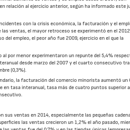
n relación al ejercicio anterior, según ha informado este 
cidentes con la crisis económica, la facturación y el empl
e las ventas, el mayor retroceso se experimentó en el 2012
del empleo, el peor año fue 2009, ejercicio en el que la
23/07/2026
30/07/2026
io al por menor experimentaron un repunte del 5,4% respec
eranual desde marzo del 2007 y el cuarto consecutivo tra
mbre (0,3%).
endario, la facturación del comercio minorista aumentó un
e en tasa interanual, tasa más de cuatro puntos superior a
nsecutivo.
ron sus ventas en 2014, especialmente las pequeñas caden
erficies las ventas crecieron un 1,2% el año pasado, mie
e las ventas fue del 0,7% y en las tiendas únicas (empresa