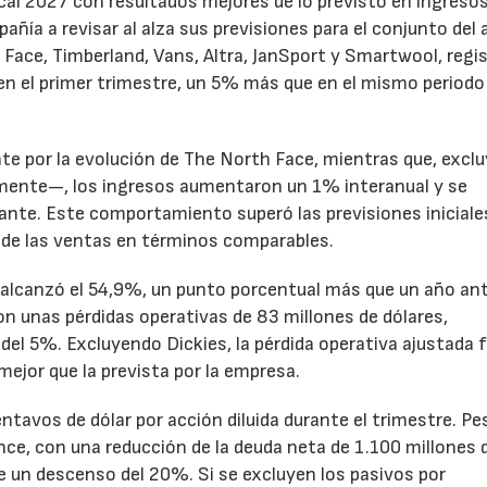
cal 2027 con resultados mejores de lo previsto en ingresos
pañía a revisar al alza sus previsiones para el conjunto del 
Face, Timberland, Vans, Altra, JanSport y Smartwool, regi
en el primer trimestre, un 5% más que en el mismo periodo
te por la evolución de The North Face, mientras que, excl
emente—, los ingresos aumentaron un 1% interanual y se
nte. Este comportamiento superó las previsiones iniciales
 de las ventas en términos comparables.
to alcanzó el 54,9%, un punto porcentual más que un año ant
n unas pérdidas operativas de 83 millones de dólares,
el 5%. Excluyendo Dickies, la pérdida operativa ajustada 
mejor que la prevista por la empresa.
ntavos de dólar por acción diluida durante el trimestre. Pe
ance, con una reducción de la deuda neta de 1.100 millones 
ne un descenso del 20%. Si se excluyen los pasivos por