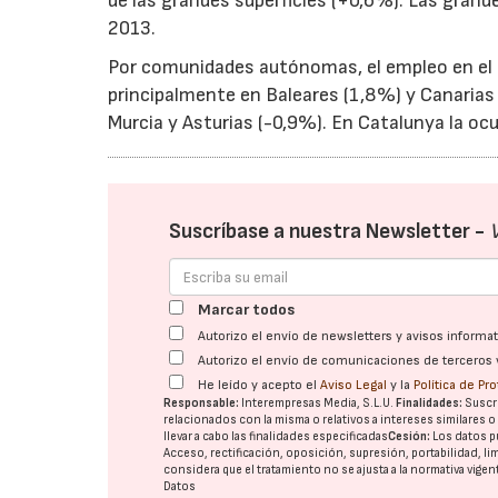
de las grandes superficies (+0,6%). Las grand
2013.
Por comunidades autónomas, el empleo en el 
principalmente en Baleares (1,8%) y Canarias 
Murcia y Asturias (-0,9%). En Catalunya la o
Suscríbase a nuestra Newsletter -
Marcar todos
Autorizo el envío de newsletters y avisos inform
Autorizo el envío de comunicaciones de terceros 
He leído y acepto el
Aviso Legal
y la
Política de Pr
Responsable:
Interempresas Media, S.L.U.
Finalidades:
Suscri
relacionados con la misma o relativos a intereses similares 
llevar a cabo las finalidades especificadas
Cesión:
Los datos p
Acceso, rectificación, oposición, supresión, portabilidad, l
considera que el tratamiento no se ajusta a la normativa vige
Datos