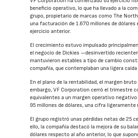
VF Corporation ha comenzado su ejercicio fis
beneficio operativo, lo que ha llevado a la com
grupo, propietario de marcas como The North 
una facturación de 1.670 millones de dólares 
ejercicio anterior.
El crecimiento estuvo impulsado principalmen
el negocio de Dickies —desinvertido recient
mantuvieron estables a tipo de cambio consta
compañía, que contemplaban una ligera caída
En el plano de la rentabilidad, el margen bru
embargo, VF Corporation cerró el trimestre co
equivalentes a un margen operativo negativo d
95 millones de dólares, una cifra ligeramente 
El grupo registró unas pérdidas netas de 25 ce
ello, la compañía destacó la mejora de su bal
dólares respecto al año anterior, lo que supo