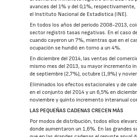
avances del 1% y del 0,1%, respectivamente, e
el Instituto Nacional de Estadística (INE).
En todos los años del periodo 2008-2013, coin
sector registró tasas negativas. En el caso d
cuando cayeron un 7%, mientras que en el caso 
ocupación se hundió en torno a un 4%.
En diciembre del 2014, las ventas del comerc
mismo mes del 2013, su mayor incremento int
de septiembre (2,7%), octubre (1,9%) y novie
Eliminados los efectos estacionales y de cal
en el conjunto del 2014 y un 6,5% en diciembr
noviembre y quinto incremento interanual co
LAS PEQUEÑAS CADENAS CRECEN MÁS
Por modos de distribución, todos ellos eleva
donde aumentaron un 1,6%. En las grandes sup
que en las grandes cadenas el repunte anual d