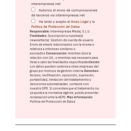
interempresas.net
Autorizo el envío de comunicaciones
de terceros vía interempresas.net
He leído y acepto el
Aviso Legal
y la
Política de Protección de Datos
Responsable:
Interempresas Media, S.L.U.
Finalidades:
Suscripción a nuestra(s)
newsletter(s). Gestión de cuenta de usuario.
Envío de emails relacionados con la misma o
relativos a intereses similares o
asociados.
Conservación:
mientras dure la
relación con Ud., o mientras sea necesario para
llevar a cabo las finalidades especificadas
Cesión:
Los datos pueden cederse a otras
empresas del
grupo
por motivos de gestión interna.
Derechos:
Acceso, rectificación, oposición, supresión,
portabilidad, limitación del tratatamiento y
decisiones automatizadas:
contacte con
nuestro DPD
. Si considera que el tratamiento no
se ajusta a la normativa vigente, puede presentar
reclamación ante la
AEPD
.
Más información:
Política de Protección de Datos