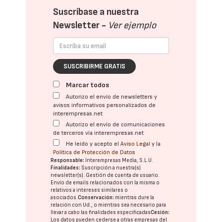
Suscríbase a nuestra
Newsletter -
Ver ejemplo
SUSCRIBIRME GRATIS
Marcar todos
Autorizo el envío de newsletters y
avisos informativos personalizados de
interempresas.net
Autorizo el envío de comunicaciones
de terceros vía interempresas.net
He leído y acepto el
Aviso Legal
y la
Política de Protección de Datos
Responsable:
Interempresas Media, S.L.U.
Finalidades:
Suscripción a nuestra(s)
newsletter(s). Gestión de cuenta de usuario.
Envío de emails relacionados con la misma o
relativos a intereses similares o
asociados.
Conservación:
mientras dure la
relación con Ud., o mientras sea necesario para
llevar a cabo las finalidades especificadas
Cesión:
Los datos pueden cederse a otras
empresas del