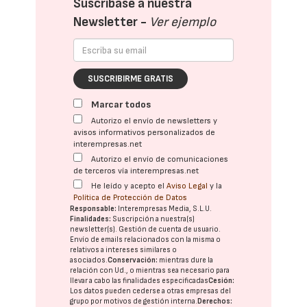
Suscríbase a nuestra
Newsletter -
Ver ejemplo
SUSCRIBIRME GRATIS
Marcar todos
Autorizo el envío de newsletters y
avisos informativos personalizados de
interempresas.net
Autorizo el envío de comunicaciones
de terceros vía interempresas.net
He leído y acepto el
Aviso Legal
y la
Política de Protección de Datos
Responsable:
Interempresas Media, S.L.U.
Finalidades:
Suscripción a nuestra(s)
newsletter(s). Gestión de cuenta de usuario.
Envío de emails relacionados con la misma o
relativos a intereses similares o
asociados.
Conservación:
mientras dure la
relación con Ud., o mientras sea necesario para
llevar a cabo las finalidades especificadas
Cesión:
Los datos pueden cederse a otras
empresas del
grupo
por motivos de gestión interna.
Derechos: