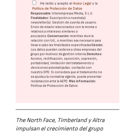
He leído y acepto el
Aviso Legal
y la
Política de Protección de Datos
Responsable:
Interempresas Media, S.L.U.
Finalidades:
Suscripción a nuestra(s)
newsletter(s). Gestión de cuenta de usuario.
Envío de emails relacionados con la misma o
relativos a intereses similares o
asociados.
Conservación:
mientras dure la
relación con Ud., o mientras sea necesario para
llevar a cabo las finalidades especificadas
Cesión:
Los datos pueden cederse a otras
empresas del
grupo
por motivos de gestión interna.
Derechos:
Acceso, rectificación, oposición, supresión,
portabilidad, limitación del tratatamiento y
decisiones automatizadas:
contacte con
nuestro DPD
. Si considera que el tratamiento no
se ajusta a la normativa vigente, puede presentar
reclamación ante la
AEPD
.
Más información:
Política de Protección de Datos
The North Face, Timberland y Altra
impulsan el crecimiento del grupo