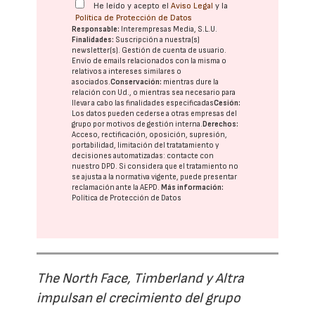
He leído y acepto el
Aviso Legal
y la
Política de Protección de Datos
Responsable:
Interempresas Media, S.L.U.
Finalidades:
Suscripción a nuestra(s)
newsletter(s). Gestión de cuenta de usuario.
Envío de emails relacionados con la misma o
relativos a intereses similares o
asociados.
Conservación:
mientras dure la
relación con Ud., o mientras sea necesario para
llevar a cabo las finalidades especificadas
Cesión:
Los datos pueden cederse a otras
empresas del
grupo
por motivos de gestión interna.
Derechos:
Acceso, rectificación, oposición, supresión,
portabilidad, limitación del tratatamiento y
decisiones automatizadas:
contacte con
nuestro DPD
. Si considera que el tratamiento no
se ajusta a la normativa vigente, puede presentar
reclamación ante la
AEPD
.
Más información:
Política de Protección de Datos
The North Face, Timberland y Altra
impulsan el crecimiento del grupo