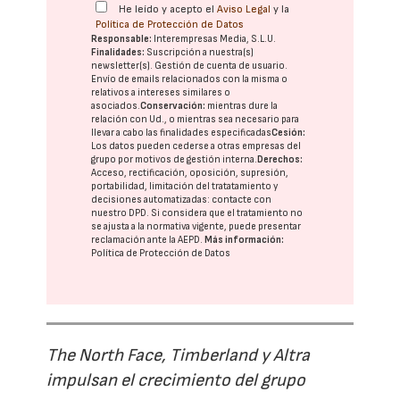
He leído y acepto el
Aviso Legal
y la
Política de Protección de Datos
Responsable:
Interempresas Media, S.L.U.
Finalidades:
Suscripción a nuestra(s)
newsletter(s). Gestión de cuenta de usuario.
Envío de emails relacionados con la misma o
relativos a intereses similares o
asociados.
Conservación:
mientras dure la
relación con Ud., o mientras sea necesario para
llevar a cabo las finalidades especificadas
Cesión:
Los datos pueden cederse a otras
empresas del
grupo
por motivos de gestión interna.
Derechos:
Acceso, rectificación, oposición, supresión,
portabilidad, limitación del tratatamiento y
decisiones automatizadas:
contacte con
nuestro DPD
. Si considera que el tratamiento no
se ajusta a la normativa vigente, puede presentar
reclamación ante la
AEPD
.
Más información:
Política de Protección de Datos
The North Face, Timberland y Altra
impulsan el crecimiento del grupo