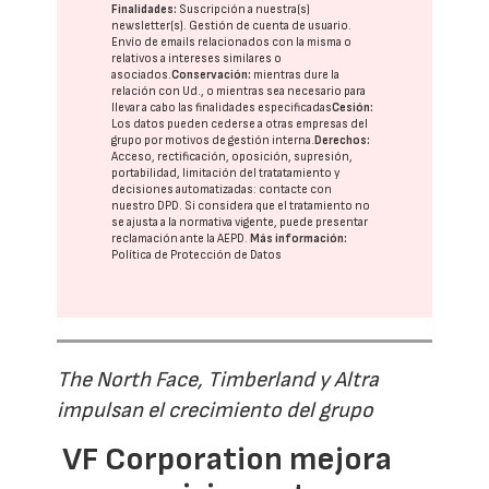
Finalidades:
Suscripción a nuestra(s)
newsletter(s). Gestión de cuenta de usuario.
Envío de emails relacionados con la misma o
relativos a intereses similares o
asociados.
Conservación:
mientras dure la
relación con Ud., o mientras sea necesario para
llevar a cabo las finalidades especificadas
Cesión:
Los datos pueden cederse a otras
empresas del
grupo
por motivos de gestión interna.
Derechos:
Acceso, rectificación, oposición, supresión,
portabilidad, limitación del tratatamiento y
decisiones automatizadas:
contacte con
nuestro DPD
. Si considera que el tratamiento no
se ajusta a la normativa vigente, puede presentar
reclamación ante la
AEPD
.
Más información:
Política de Protección de Datos
The North Face, Timberland y Altra
impulsan el crecimiento del grupo
VF Corporation mejora