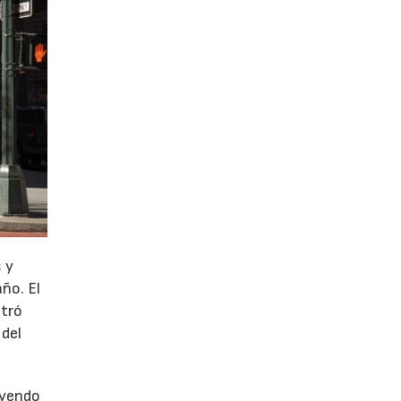
 y
año. El
stró
 del
uyendo