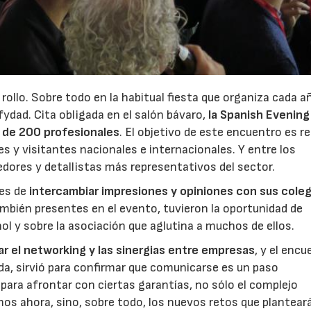
ollo. Sobre todo en la habitual fiesta que organiza cada añ
fydad. Cita obligada en el salón bávaro,
la Spanish Evening
23/07/2026
30/07/2026
s de 200 profesionales
. El objetivo de este encuentro es re
s y visitantes nacionales e internacionales. Y entre los
dores y detallistas más representativos del sector.
tes de
intercambiar impresiones y opiniones con sus coleg
bién presentes en el evento, tuvieron la oportunidad de
ol y sobre la asociación que aglutina a muchos de ellos.
r el networking y las sinergias entre empresas
, y el enc
a, sirvió para confirmar que comunicarse es un paso
para afrontar con ciertas garantías, no sólo el complejo
 ahora, sino, sobre todo, los nuevos retos que planteará