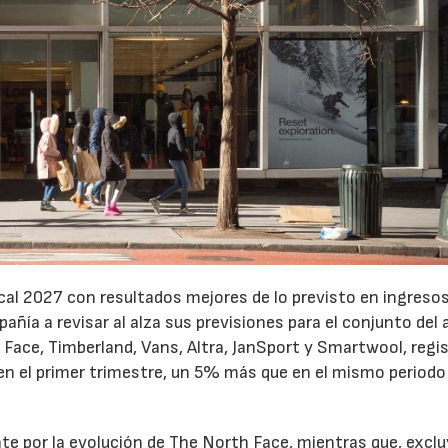
cal 2027 con resultados mejores de lo previsto en ingresos
pañía a revisar al alza sus previsiones para el conjunto del 
Face, Timberland, Vans, Altra, JanSport y Smartwool, regi
en el primer trimestre, un 5% más que en el mismo periodo
te por la evolución de The North Face, mientras que, excl