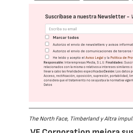
Suscríbase a nuestra Newsletter -
Marcar todos
Autorizo el envío de newsletters y avisos inform
Autorizo el envío de comunicaciones de terceros 
He leído y acepto el
Aviso Legal
y la
Política de Pr
Responsable:
Interempresas Media, S.L.U.
Finalidades:
Suscri
relacionados con la misma o relativos a intereses similares 
llevar a cabo las finalidades especificadas
Cesión:
Los datos p
Acceso, rectificación, oposición, supresión, portabilidad, l
considera que el tratamiento no se ajusta a la normativa vige
Datos
The North Face, Timberland y Altra impul
VF Corporation mejora sus 