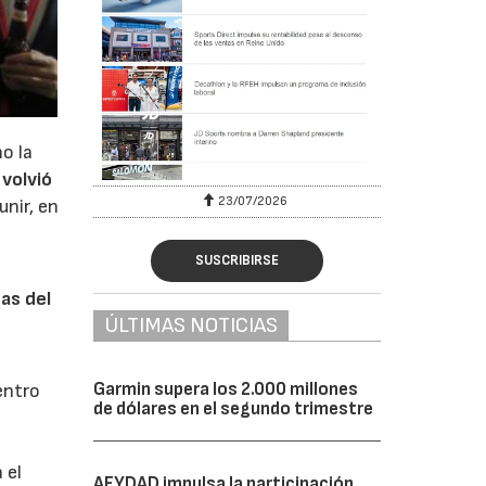
o la
 volvió
23/07/2026
unir, en
SUSCRIBIRSE
as del
ÚLTIMAS NOTICIAS
Garmin supera los 2.000 millones
uentro
de dólares en el segundo trimestre
 el
AFYDAD impulsa la participación