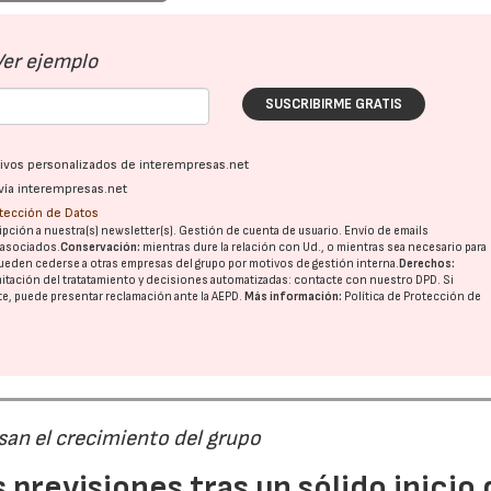
Ver ejemplo
SUSCRIBIRME GRATIS
ativos personalizados de interempresas.net
vía interempresas.net
otección de Datos
pción a nuestra(s) newsletter(s). Gestión de cuenta de usuario. Envío de emails
o asociados.
Conservación:
mientras dure la relación con Ud., o mientras sea necesario para
ueden cederse a otras
empresas del grupo
por motivos de gestión interna.
Derechos:
imitación del tratatamiento y decisiones automatizadas:
contacte con nuestro DPD
. Si
nte, puede presentar reclamación ante la
AEPD
.
Más información:
Política de Protección de
san el crecimiento del grupo
previsiones tras un sólido inicio 