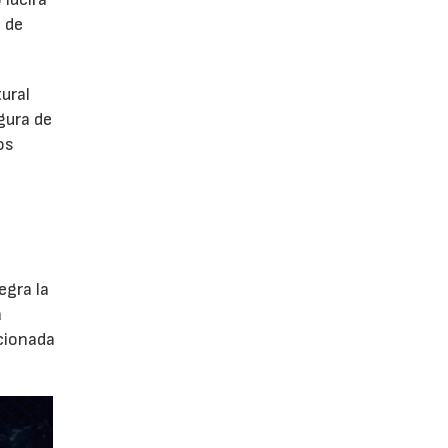
 de
tural
gura de
os
egra la
a
ccionada