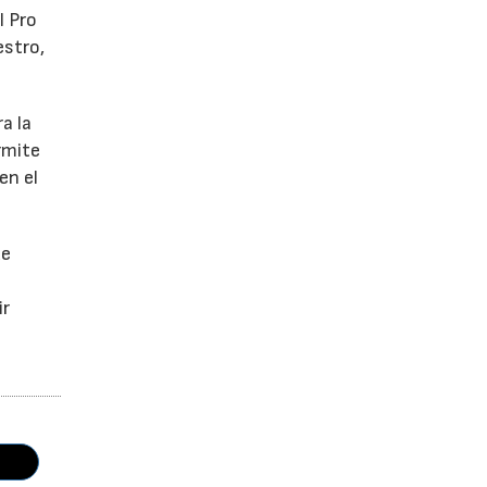
l Pro
estro,
a la
rmite
en el
de
ir