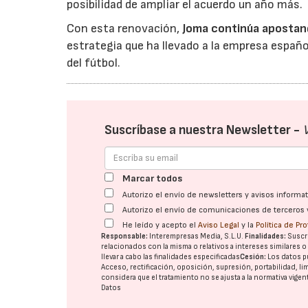
posibilidad de ampliar el acuerdo un año más.
Con esta renovación,
Joma continúa apostand
estrategia que ha llevado a la empresa españ
del fútbol.
Suscríbase a nuestra Newsletter -
Marcar todos
Autorizo el envío de newsletters y avisos inform
Autorizo el envío de comunicaciones de terceros 
He leído y acepto el
Aviso Legal
y la
Política de Pr
Responsable:
Interempresas Media, S.L.U.
Finalidades:
Suscri
relacionados con la misma o relativos a intereses similares 
llevar a cabo las finalidades especificadas
Cesión:
Los datos p
Acceso, rectificación, oposición, supresión, portabilidad, l
considera que el tratamiento no se ajusta a la normativa vige
Datos