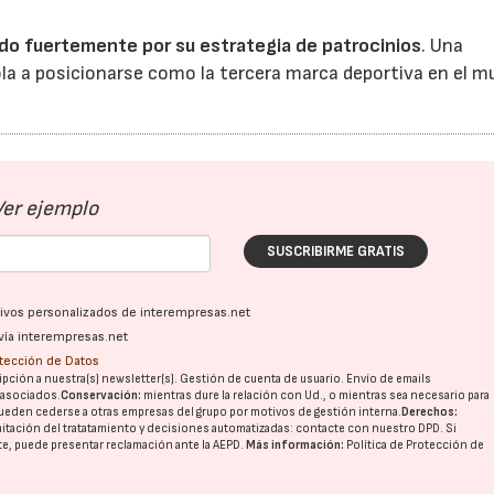
o fuertemente por su estrategia de patrocinios
. Una
ola a posicionarse como la tercera marca deportiva en el 
Ver ejemplo
23/07/2026
30/07/2026
SUSCRIBIRME GRATIS
ativos personalizados de interempresas.net
vía interempresas.net
otección de Datos
pción a nuestra(s) newsletter(s). Gestión de cuenta de usuario. Envío de emails
o asociados.
Conservación:
mientras dure la relación con Ud., o mientras sea necesario para
ueden cederse a otras
empresas del grupo
por motivos de gestión interna.
Derechos:
imitación del tratatamiento y decisiones automatizadas:
contacte con nuestro DPD
. Si
nte, puede presentar reclamación ante la
AEPD
.
Más información:
Política de Protección de