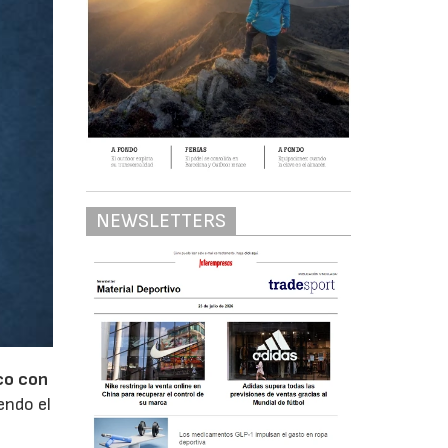
NEWSLETTERS
co con
endo el