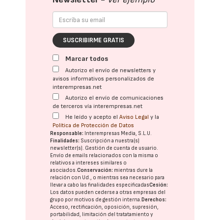
SUSCRIBIRME GRATIS
Marcar todos
Autorizo el envío de newsletters y
avisos informativos personalizados de
interempresas.net
Autorizo el envío de comunicaciones
de terceros vía interempresas.net
He leído y acepto el
Aviso Legal
y la
Política de Protección de Datos
Responsable:
Interempresas Media, S.L.U.
Finalidades:
Suscripción a nuestra(s)
newsletter(s). Gestión de cuenta de usuario.
Envío de emails relacionados con la misma o
relativos a intereses similares o
asociados.
Conservación:
mientras dure la
relación con Ud., o mientras sea necesario para
llevar a cabo las finalidades especificadas
Cesión:
Los datos pueden cederse a otras
empresas del
grupo
por motivos de gestión interna.
Derechos:
Acceso, rectificación, oposición, supresión,
portabilidad, limitación del tratatamiento y