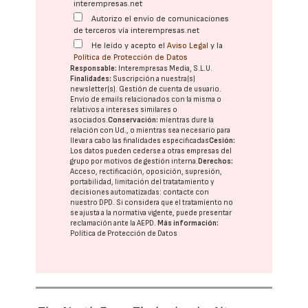
interempresas.net
Autorizo el envío de comunicaciones
de terceros vía interempresas.net
He leído y acepto el
Aviso Legal
y la
Política de Protección de Datos
Responsable:
Interempresas Media, S.L.U.
Finalidades:
Suscripción a nuestra(s)
newsletter(s). Gestión de cuenta de usuario.
Envío de emails relacionados con la misma o
relativos a intereses similares o
asociados.
Conservación:
mientras dure la
relación con Ud., o mientras sea necesario para
llevar a cabo las finalidades especificadas
Cesión:
Los datos pueden cederse a otras
empresas del
grupo
por motivos de gestión interna.
Derechos:
Acceso, rectificación, oposición, supresión,
portabilidad, limitación del tratatamiento y
decisiones automatizadas:
contacte con
nuestro DPD
. Si considera que el tratamiento no
se ajusta a la normativa vigente, puede presentar
reclamación ante la
AEPD
.
Más información:
Política de Protección de Datos