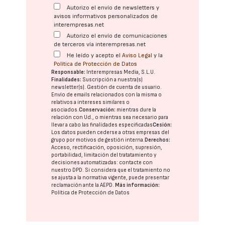
Autorizo el envío de newsletters y
avisos informativos personalizados de
interempresas.net
Autorizo el envío de comunicaciones
de terceros vía interempresas.net
He leído y acepto el
Aviso Legal
y la
Política de Protección de Datos
Responsable:
Interempresas Media, S.L.U.
Finalidades:
Suscripción a nuestra(s)
newsletter(s). Gestión de cuenta de usuario.
Envío de emails relacionados con la misma o
relativos a intereses similares o
asociados.
Conservación:
mientras dure la
relación con Ud., o mientras sea necesario para
llevar a cabo las finalidades especificadas
Cesión:
Los datos pueden cederse a otras
empresas del
grupo
por motivos de gestión interna.
Derechos:
Acceso, rectificación, oposición, supresión,
portabilidad, limitación del tratatamiento y
decisiones automatizadas:
contacte con
nuestro DPD
. Si considera que el tratamiento no
se ajusta a la normativa vigente, puede presentar
reclamación ante la
AEPD
.
Más información:
Política de Protección de Datos