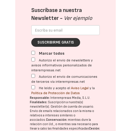
Suscríbase a nuestra
Newsletter -
Ver ejemplo
SUSCRIBIRME GRATIS
Marcar todos
Autorizo el envío de newsletters y
avisos informativos personalizados de
interempresas.net
Autorizo el envío de comunicaciones
de terceros vía interempresas.net
He leído y acepto el
Aviso Legal
y la
Política de Protección de Datos
Responsable:
Interempresas Media, S.L.U.
Finalidades:
Suscripción a nuestra(s)
newsletter(s). Gestión de cuenta de usuario.
Envío de emails relacionados con la misma o
relativos a intereses similares o
asociados.
Conservación:
mientras dure la
relación con Ud., o mientras sea necesario para
llevar a cabo las finalidades especificadas
Cesión: