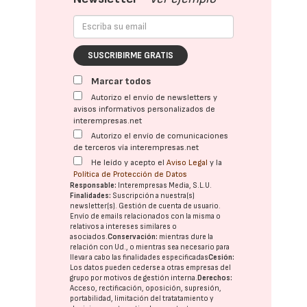
SUSCRIBIRME GRATIS
Marcar todos
Autorizo el envío de newsletters y
avisos informativos personalizados de
interempresas.net
Autorizo el envío de comunicaciones
de terceros vía interempresas.net
He leído y acepto el
Aviso Legal
y la
Política de Protección de Datos
Responsable:
Interempresas Media, S.L.U.
Finalidades:
Suscripción a nuestra(s)
newsletter(s). Gestión de cuenta de usuario.
Envío de emails relacionados con la misma o
relativos a intereses similares o
asociados.
Conservación:
mientras dure la
relación con Ud., o mientras sea necesario para
llevar a cabo las finalidades especificadas
Cesión:
Los datos pueden cederse a otras
empresas del
grupo
por motivos de gestión interna.
Derechos:
Acceso, rectificación, oposición, supresión,
portabilidad, limitación del tratatamiento y