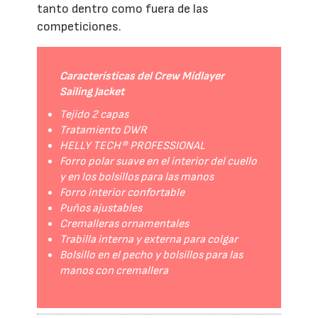
tanto dentro como fuera de las
competiciones.
Características del Crew Midlayer
Sailing Jacket
Tejido 2 capas
Tratamiento DWR
HELLY TECH® PROFESSIONAL
Forro polar suave en el interior del cuello
y en los bolsillos para las manos
Forro interior confortable
Puños ajustables
Cremalleras ornamentales
Trabilla interna y externa para colgar
Bolsillo en el pecho y bolsillos para las
manos con cremallera