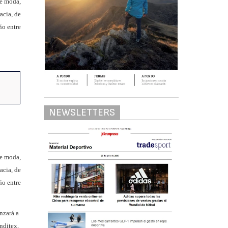
de moda,
acia, de
ño entre
NEWSLETTERS
de moda,
acia, de
ño entre
nzará a
nditex,