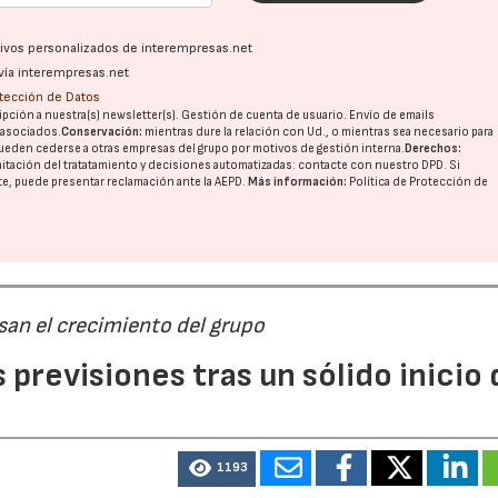
ativos personalizados de interempresas.net
vía interempresas.net
otección de Datos
pción a nuestra(s) newsletter(s). Gestión de cuenta de usuario. Envío de emails
o asociados.
Conservación:
mientras dure la relación con Ud., o mientras sea necesario para
ueden cederse a otras
empresas del grupo
por motivos de gestión interna.
Derechos:
imitación del tratatamiento y decisiones automatizadas:
contacte con nuestro DPD
. Si
nte, puede presentar reclamación ante la
AEPD
.
Más información:
Política de Protección de
san el crecimiento del grupo
previsiones tras un sólido inicio 
1193