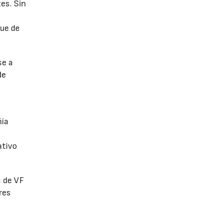
es. Sin
fue de
se a
de
ñía
ativo
s de VF
res