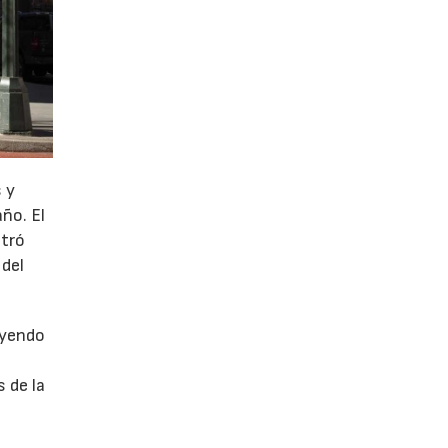
 y
año. El
stró
 del
uyendo
 de la