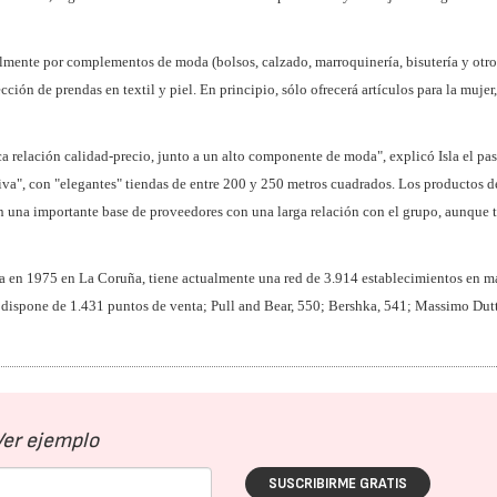
almente por complementos de moda (bolsos, calzado, marroquinería, bisutería y otro
ión de prendas en textil y piel. En principio, sólo ofrecerá artículos para la mujer,
a relación calidad-precio, junto a un alto componente de moda", explicó Isla el pa
tiva", con "elegantes" tiendas de entre 200 y 250 metros cuadrados. Los productos 
23/07/2026
30/07/2026
n una importante base de proveedores con una larga relación con el grupo, aunque
a en 1975 en La Coruña, tiene actualmente una red de 3.914 establecimientos en m
 dispone de 1.431 puntos de venta; Pull and Bear, 550; Bershka, 541; Massimo Dutt
Ver ejemplo
SUSCRIBIRME GRATIS