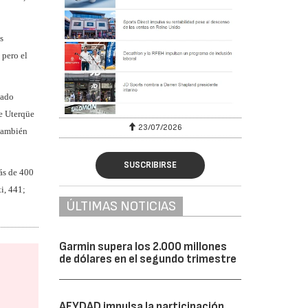
s
 pero el
sado
de Uterqüe
23/07/2026
 también
SUSCRIBIRSE
ás de 400
i, 441;
ÚLTIMAS NOTICIAS
Garmin supera los 2.000 millones
de dólares en el segundo trimestre
AFYDAD impulsa la participación