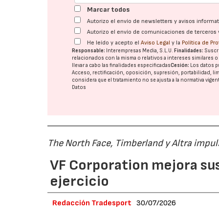
Marcar todos
Autorizo el envío de newsletters y avisos inform
Autorizo el envío de comunicaciones de terceros 
He leído y acepto el
Aviso Legal
y la
Política de Pr
Responsable:
Interempresas Media, S.L.U.
Finalidades:
Suscri
relacionados con la misma o relativos a intereses similares 
llevar a cabo las finalidades especificadas
Cesión:
Los datos p
Acceso, rectificación, oposición, supresión, portabilidad, l
considera que el tratamiento no se ajusta a la normativa vige
Datos
The North Face, Timberland y Altra impul
VF Corporation mejora sus 
ejercicio
Redacción Tradesport
30/07/2026