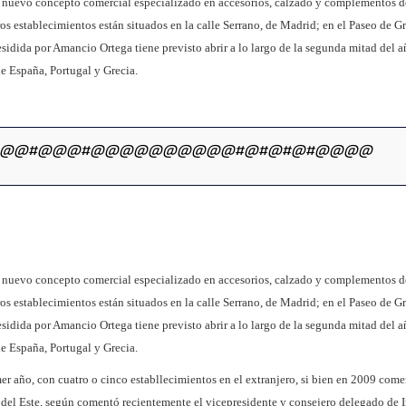
, un nuevo concepto comercial especializado en accesorios, calzado y complementos 
ros establecimientos están situados en la calle Serrano, de Madrid; en el Paseo de Gr
idida por Amancio Ortega tiene previsto abrir a lo largo de la segunda mitad del a
de España, Portugal y Grecia.
@@#@@@#@@@@@@@@@@#@#@#@#@@@@
, un nuevo concepto comercial especializado en accesorios, calzado y complementos 
ros establecimientos están situados en la calle Serrano, de Madrid; en el Paseo de Gr
idida por Amancio Ortega tiene previsto abrir a lo largo de la segunda mitad del a
de España, Portugal y Grecia.
er año, con cuatro o cinco establlecimientos en el extranjero, si bien en 2009 come
s del Este, según comentó recientemente el vicepresidente y consejero delegado de I