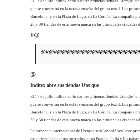
El 17 de julio Inditex abrió sus tres primeras tiendas 'Uterqüe'
que se convertirá en la octava enseña del grupo textil. Los prime
Barcelona; y en la Plaza de Lugo, en La Coruña. La compañía pres
20 y 30 tiendas de esta nueva marca en las principales ciudades 
#@
@#@#@@@@@@@@#@@@@@@@@
@
Inditex abre sus tiendas Uterqüe
El 17 de julio Inditex abrió sus tres primeras tiendas 'Uterqüe'
que se convertirá en la octava enseña del grupo textil. Los prime
Barcelona; y en la Plaza de Lugo, en La Coruña. La compañía pres
20 y 30 tiendas de esta nueva marca en las principales ciudades 
La presencia internacional de Uterqüe será "anecdótica" este prim
extenderse hacia otros mercados como Francia, Italia y los paíse