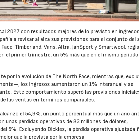
cal 2027 con resultados mejores de lo previsto en ingresos
pañía a revisar al alza sus previsiones para el conjunto del 
Face, Timberland, Vans, Altra, JanSport y Smartwool, regi
en el primer trimestre, un 5% más que en el mismo periodo
te por la evolución de The North Face, mientras que, excl
emente—, los ingresos aumentaron un 1% interanual y se
nte. Este comportamiento superó las previsiones iniciales
 de las ventas en términos comparables.
to alcanzó el 54,9%, un punto porcentual más que un año ant
n unas pérdidas operativas de 83 millones de dólares,
el 5%. Excluyendo Dickies, la pérdida operativa ajustada 
mejor que la prevista por la empresa.