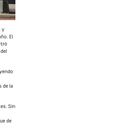
 y
año. El
stró
 del
uyendo
 de la
es. Sin
fue de