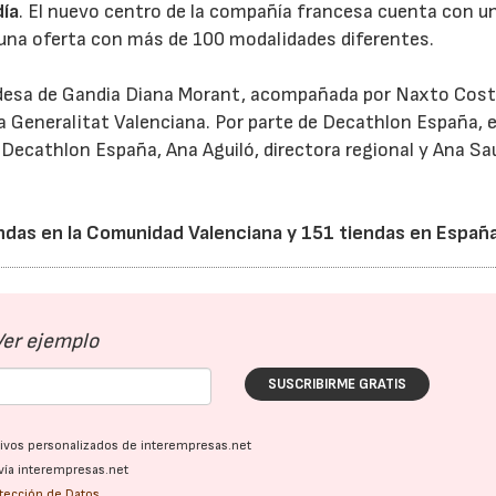
día
. El nuevo centro de la compañía francesa cuenta con u
 una oferta con más de 100 modalidades diferentes.
lcaldesa de Gandia Diana Morant, acompañada por Naxto Cost
a Generalitat Valenciana. Por parte de Decathlon España, 
Decathlon España, Ana Aguiló, directora regional y Ana Sa
23/07/2026
30/07/2026
ndas en la Comunidad Valenciana y 151 tiendas en España
Ver ejemplo
SUSCRIBIRME GRATIS
ativos personalizados de interempresas.net
vía interempresas.net
otección de Datos