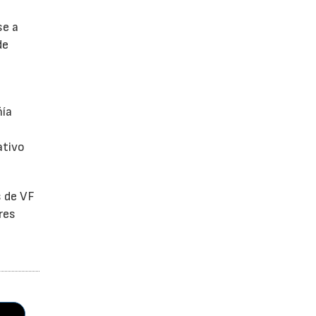
se a
de
ñía
ativo
s de VF
res