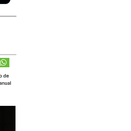
o de
anual