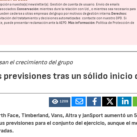
pción a nuestra(s) newsletter(s). Gestión de cuenta de usuario. Envío de emails
o asociados.
Conservación:
mientras dure la relación con Ud., o mientras sea necesario para
ueden cederse a otras
empresas del grupo
por motivos de gestión interna.
Derechos:
imitación del tratatamiento y decisiones automatizadas:
contacte con nuestro DPD
. Si
nte, puede presentar reclamación ante la
AEPD
.
Más información:
Política de Protección de
san el crecimiento del grupo
previsiones tras un sólido inicio 
1209
th Face, Timberland, Vans, Altra y JanSport aumentó un 
sus previsiones para el conjunto del ejercicio, aunque el 
radas.