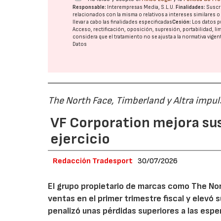
Responsable:
Interempresas Media, S.L.U.
Finalidades:
Suscri
relacionados con la misma o relativos a intereses similares 
llevar a cabo las finalidades especificadas
Cesión:
Los datos p
Acceso, rectificación, oposición, supresión, portabilidad, l
considera que el tratamiento no se ajusta a la normativa vige
Datos
The North Face, Timberland y Altra impul
VF Corporation mejora sus 
ejercicio
Redacción Tradesport
30/07/2026
El grupo propietario de marcas como The Nor
ventas en el primer trimestre fiscal y elevó 
penalizó unas pérdidas superiores a las espe