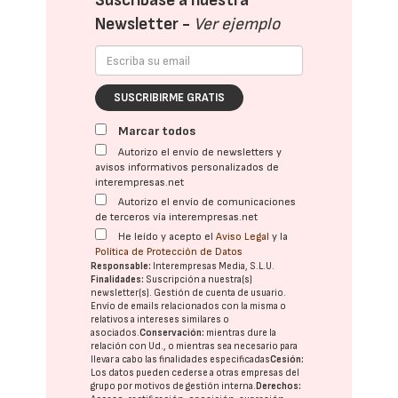
Suscríbase a nuestra
Newsletter -
Ver ejemplo
SUSCRIBIRME GRATIS
Marcar todos
Autorizo el envío de newsletters y
avisos informativos personalizados de
interempresas.net
Autorizo el envío de comunicaciones
de terceros vía interempresas.net
He leído y acepto el
Aviso Legal
y la
Política de Protección de Datos
Responsable:
Interempresas Media, S.L.U.
Finalidades:
Suscripción a nuestra(s)
newsletter(s). Gestión de cuenta de usuario.
Envío de emails relacionados con la misma o
relativos a intereses similares o
asociados.
Conservación:
mientras dure la
relación con Ud., o mientras sea necesario para
llevar a cabo las finalidades especificadas
Cesión:
Los datos pueden cederse a otras
empresas del
grupo
por motivos de gestión interna.
Derechos: