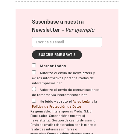
Suscríbase a nuestra
Newsletter -
Ver ejemplo
SUSCRIBIRME GRATIS
Marcar todos
Autorizo el envío de newsletters y
avisos informativos personalizados de
interempresas.net
Autorizo el envío de comunicaciones
de terceros vía interempresas.net
He leído y acepto el
Aviso Legal
y la
Política de Protección de Datos
Responsable:
Interempresas Media, S.L.U.
Finalidades:
Suscripción a nuestra(s)
newsletter(s). Gestión de cuenta de usuario.
Envío de emails relacionados con la misma o
relativos a intereses similares o
asociados.
Conservación:
mientras dure la