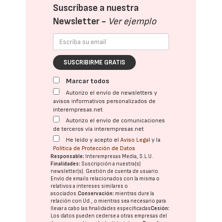
Suscríbase a nuestra
Newsletter -
Ver ejemplo
SUSCRIBIRME GRATIS
Marcar todos
Autorizo el envío de newsletters y
avisos informativos personalizados de
interempresas.net
Autorizo el envío de comunicaciones
de terceros vía interempresas.net
He leído y acepto el
Aviso Legal
y la
Política de Protección de Datos
Responsable:
Interempresas Media, S.L.U.
Finalidades:
Suscripción a nuestra(s)
newsletter(s). Gestión de cuenta de usuario.
Envío de emails relacionados con la misma o
relativos a intereses similares o
asociados.
Conservación:
mientras dure la
relación con Ud., o mientras sea necesario para
llevar a cabo las finalidades especificadas
Cesión:
Los datos pueden cederse a otras
empresas del