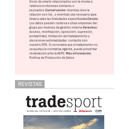
Envío de emails relacionados con la misma o
relativos a intereses similares o
asociados.
Conservación:
mientras dure la
relación con Ud., o mientras sea necesario para
llevar a cabo las finalidades especificadas
Cesión:
Los datos pueden cederse a otras
empresas del
grupo
por motivos de gestión interna.
Derechos:
Acceso, rectificación, oposición, supresión,
portabilidad, limitación del tratatamiento y
decisiones automatizadas:
contacte con
nuestro DPD
. Si considera que el tratamiento no
se ajusta a la normativa vigente, puede presentar
reclamación ante la
AEPD
.
Más información:
Política de Protección de Datos
REVISTAS