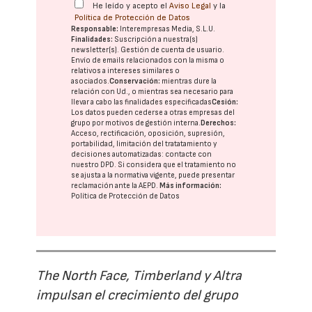
He leído y acepto el
Aviso Legal
y la
Política de Protección de Datos
Responsable:
Interempresas Media, S.L.U.
Finalidades:
Suscripción a nuestra(s)
newsletter(s). Gestión de cuenta de usuario.
Envío de emails relacionados con la misma o
relativos a intereses similares o
asociados.
Conservación:
mientras dure la
relación con Ud., o mientras sea necesario para
llevar a cabo las finalidades especificadas
Cesión:
Los datos pueden cederse a otras
empresas del
grupo
por motivos de gestión interna.
Derechos:
Acceso, rectificación, oposición, supresión,
portabilidad, limitación del tratatamiento y
decisiones automatizadas:
contacte con
nuestro DPD
. Si considera que el tratamiento no
se ajusta a la normativa vigente, puede presentar
reclamación ante la
AEPD
.
Más información:
Política de Protección de Datos
The North Face, Timberland y Altra
impulsan el crecimiento del grupo