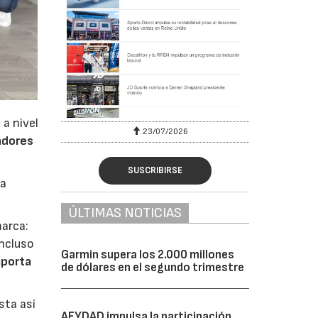
 a nivel
23/07/2026
adores
SUSCRIBIRSE
da
ÚLTIMAS NOTICIAS
marca:
incluso
Garmin supera los 2.000 millones
aporta
de dólares en el segundo trimestre
sta así
AFYDAD impulsa la participación