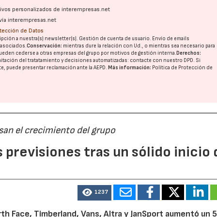
ativos personalizados de interempresas.net
vía interempresas.net
otección de Datos
pción a nuestra(s) newsletter(s). Gestión de cuenta de usuario. Envío de emails
o asociados.
Conservación:
mientras dure la relación con Ud., o mientras sea necesario para
ueden cederse a otras
empresas del grupo
por motivos de gestión interna.
Derechos:
imitación del tratatamiento y decisiones automatizadas:
contacte con nuestro DPD
. Si
nte, puede presentar reclamación ante la
AEPD
.
Más información:
Política de Protección de
san el crecimiento del grupo
previsiones tras un sólido inicio 
1237
th Face, Timberland, Vans, Altra y JanSport aumentó un 