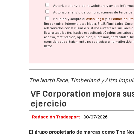
Autorizo el envío de newsletters y avisos inform
Autorizo el envío de comunicaciones de terceros 
He leído y acepto el
Aviso Legal
y la
Política de Pr
Responsable:
Interempresas Media, S.L.U.
Finalidades:
Suscri
relacionados con la misma o relativos a intereses similares 
llevar a cabo las finalidades especificadas
Cesión:
Los datos p
Acceso, rectificación, oposición, supresión, portabilidad, l
considera que el tratamiento no se ajusta a la normativa vige
Datos
The North Face, Timberland y Altra impul
VF Corporation mejora sus 
ejercicio
Redacción Tradesport
30/07/2026
El grupo propietario de marcas como The Nor