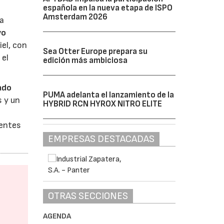
española en la nueva etapa de ISPO
Amsterdam 2026
la
vo
iel, con
Sea Otter Europe prepara su
 el
edición más ambiciosa
ado
PUMA adelanta el lanzamiento de la
s y un
HYBRID RCN HYROX NITRO ELITE
ientes
EMPRESAS DESTACADAS
OTRAS SECCIONES
AGENDA