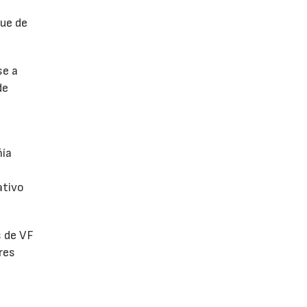
fue de
se a
de
ñía
ativo
s de VF
res