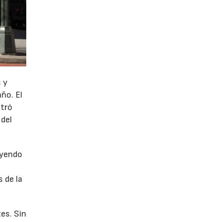
 y
año. El
stró
 del
uyendo
 de la
es. Sin