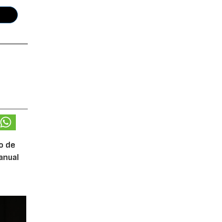
o de
anual