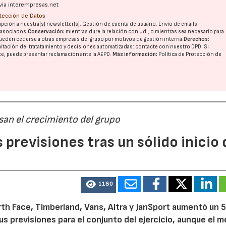
vía interempresas.net
otección de Datos
pción a nuestra(s) newsletter(s). Gestión de cuenta de usuario. Envío de emails
o asociados.
Conservación:
mientras dure la relación con Ud., o mientras sea necesario para
ueden cederse a otras
empresas del grupo
por motivos de gestión interna.
Derechos:
imitación del tratatamiento y decisiones automatizadas:
contacte con nuestro DPD
. Si
nte, puede presentar reclamación ante la
AEPD
.
Más información:
Política de Protección de
san el crecimiento del grupo
previsiones tras un sólido inicio 
1180
th Face, Timberland, Vans, Altra y JanSport aumentó un 
sus previsiones para el conjunto del ejercicio, aunque el 