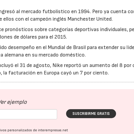
ingresó al mercado futbolístico en 1994. Pero ya cuenta c
e ellos con el campeón inglés Manchester United.
ace pronósticos sobre categorías deportivas individuales, p
ones de dólares para el 2015.
ido desempeño en el Mundial de Brasil para extender su lid
arca alemana en su mercado doméstico.
23/07/2026
30/07/2026
oncluyó el 31 de agosto, Nike reportó un aumento del 8 por 
, la facturación en Europa cayó un 7 por ciento.
Ver ejemplo
SUSCRIBIRME GRATIS
ativos personalizados de interempresas.net