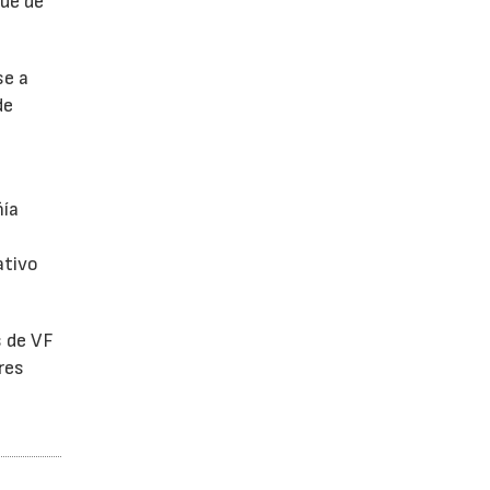
fue de
se a
de
ñía
ativo
s de VF
res