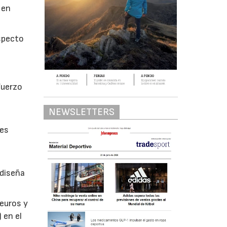
 en
.
especto
fuerzo
NEWSLETTERS
res
 diseña
 euros y
 en el