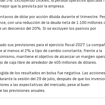
el 5%. Excluyendo Dickies, la pérdida operativa ajustada 
mejor que la prevista por la empresa.
ntavos de dólar por acción diluida durante el trimestre. Pe
ance, con una reducción de la deuda neta de 1.100 millones 
ne un descenso del 20%. Si se excluyen los pasivos por
ado sus previsiones para el ejercicio fiscal 2027. La compa
e al menos el 2% a tipo de cambio constante, frente a la
Asimismo, mantiene el objetivo de alcanzar un margen oper
o de caja libre de alrededor de 405 millones de dólares.
cogida de los resultados en bolsa fue negativa. Las accione
rante la sesión del 29 de julio, después de que los inverso
iores a las expectativas del mercado, pese al buen
 las previsiones anuales.