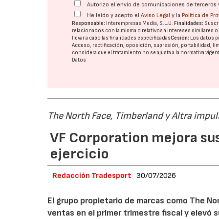
Autorizo el envío de comunicaciones de terceros 
He leído y acepto el
Aviso Legal
y la
Política de Pr
Responsable:
Interempresas Media, S.L.U.
Finalidades:
Suscri
relacionados con la misma o relativos a intereses similares 
llevar a cabo las finalidades especificadas
Cesión:
Los datos p
Acceso, rectificación, oposición, supresión, portabilidad, l
considera que el tratamiento no se ajusta a la normativa vige
Datos
The North Face, Timberland y Altra impul
VF Corporation mejora sus 
ejercicio
Redacción Tradesport
30/07/2026
El grupo propietario de marcas como The Nor
ventas en el primer trimestre fiscal y elevó 