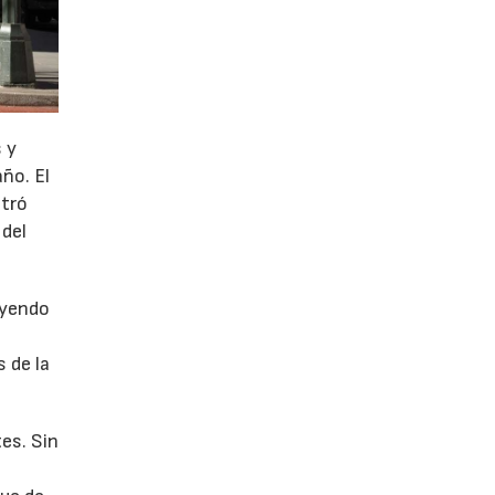
 y
año. El
stró
 del
uyendo
 de la
es. Sin