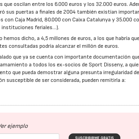
s que oscilan entre los 6.000 euros y los 32.000 euros. Ad
ró sus puertas a finales de 2004 también existían importa
s con Caja Madrid, 80.000 con Caixa Catalunya y 35.000 co
 instituciones feriales…).
 hemos dicho, a 4,5 millones de euros, a los que habría qu
tes consultadas podría alcanzar el millón de euros.
ñalado que ya se cuenta con importante documentación qu
23/07/2026
30/07/2026
llamamiento a todos los ex-socios de Sport Disseny, a qui
ento que pueda demostrar alguna presunta irregularidad de
 susceptible de ser considerada, pueden remitirla a:
Ver ejemplo
SUSCRIBIRME GRATIS