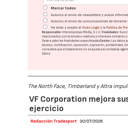
Marcar todos
Autorizo el envío de newsletters y avisos inform
Autorizo el envío de comunicaciones de terceros 
He leído y acepto el
Aviso Legal
y la
Política de Pr
Responsable:
Interempresas Media, S.L.U.
Finalidades:
Suscri
relacionados con la misma o relativos a intereses similares 
llevar a cabo las finalidades especificadas
Cesión:
Los datos p
Acceso, rectificación, oposición, supresión, portabilidad, l
considera que el tratamiento no se ajusta a la normativa vige
Datos
The North Face, Timberland y Altra impul
VF Corporation mejora sus 
ejercicio
Redacción Tradesport
30/07/2026