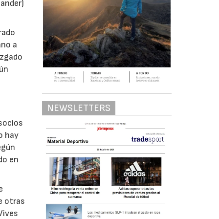
tander)
arado
ano a
juzgado
gún
NEWSLETTERS
 socios
o hay
Según
do en
e
e otras
Vives