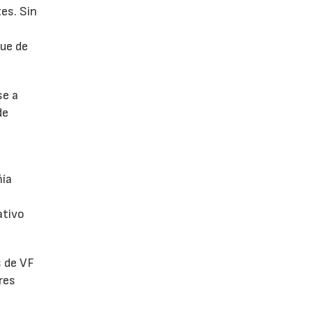
es. Sin
fue de
se a
de
ñía
ativo
s de VF
res