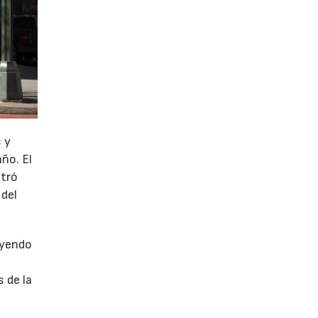
 y
año. El
stró
 del
uyendo
 de la