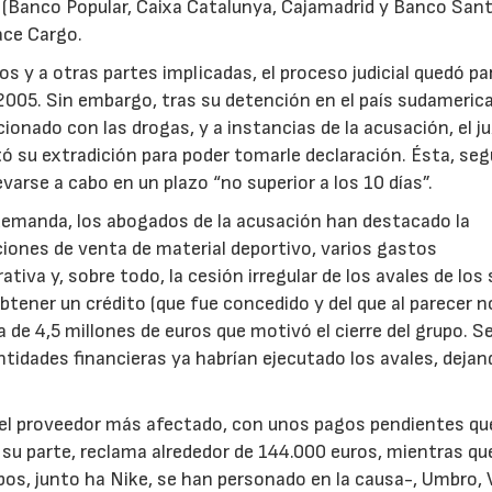
 (Banco Popular, Caixa Catalunya, Cajamadrid y Banco San
ace Cargo.
s y a otras partes implicadas, el proceso judicial quedó p
005. Sin embargo, tras su detención en el país sudameric
cionado con las drogas, y a instancias de la acusación, el 
ó su extradición para poder tomarle declaración. Ésta, se
varse a cabo en un plazo “no superior a los 10 días”.
 demanda, los abogados de la acusación han destacado la
ciones de venta de material deportivo, varios gastos
tiva y, sobre todo, la cesión irregular de los avales de los
btener un crédito (que fue concedido y del que al parecer n
 de 4,5 millones de euros que motivó el cierre del grupo. 
tidades financieras ya habrían ejecutado los avales, dejan
 el proveedor más afectado, con unos pagos pendientes qu
r su parte, reclama alrededor de 144.000 euros, mientras qu
os, junto ha Nike, se han personado en la causa-, Umbro, 