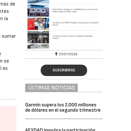
emás de
ntes
n la
e sumar
e
23/07/2026
en se
l ex
SUSCRIBIRSE
ÚLTIMAS NOTICIAS
Garmin supera los 2.000 millones
de dólares en el segundo trimestre
AFYDAD impulsa la participación