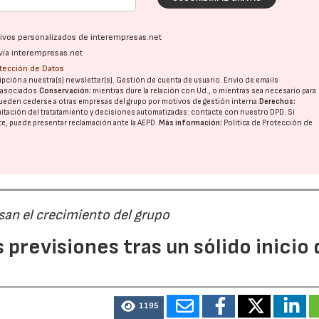
ativos personalizados de interempresas.net
vía interempresas.net
otección de Datos
pción a nuestra(s) newsletter(s). Gestión de cuenta de usuario. Envío de emails
o asociados.
Conservación:
mientras dure la relación con Ud., o mientras sea necesario para
ueden cederse a otras
empresas del grupo
por motivos de gestión interna.
Derechos:
imitación del tratatamiento y decisiones automatizadas:
contacte con nuestro DPD
. Si
nte, puede presentar reclamación ante la
AEPD
.
Más información:
Política de Protección de
san el crecimiento del grupo
previsiones tras un sólido inicio 
1195