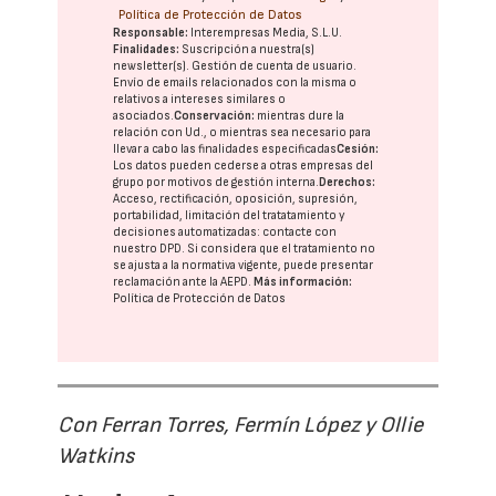
Política de Protección de Datos
Responsable:
Interempresas Media, S.L.U.
Finalidades:
Suscripción a nuestra(s)
newsletter(s). Gestión de cuenta de usuario.
Envío de emails relacionados con la misma o
relativos a intereses similares o
asociados.
Conservación:
mientras dure la
relación con Ud., o mientras sea necesario para
llevar a cabo las finalidades especificadas
Cesión:
Los datos pueden cederse a otras
empresas del
grupo
por motivos de gestión interna.
Derechos:
Acceso, rectificación, oposición, supresión,
portabilidad, limitación del tratatamiento y
decisiones automatizadas:
contacte con
nuestro DPD
. Si considera que el tratamiento no
se ajusta a la normativa vigente, puede presentar
reclamación ante la
AEPD
.
Más información:
Política de Protección de Datos
Con Ferran Torres, Fermín López y Ollie
Watkins