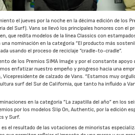
iento el jueves por la noche en la décima edición de los P
a del Surf). Vans se llevó los principales honores con el p
ren, que redita modelos de la línea Classics con estampado
n una nominación en la categoría “El producto más sostenib
ada usando el proceso de reciclaje “cradle-to-cradle”.
23/07/2026
30/07/2026
nto de los Premios SIMA Image y por el constante apoyo 
emos enfatizar nuestro empeño y progreso hacia una emp
on, Vicepresidente de calzado de Vans. “Estamos muy orgul
ltura surf del Sur de California, que tanto ha influido a Va
inaciones en la categoría “La zapatilla del año” en los sei
mios por los modelos Slip On, Authentic, por la edición es
s y Surf.
es el resultado de las votaciones de minoristas especiali