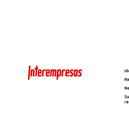
Id
Re
N
Su
re