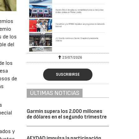
remios
remio
s de los
le del
23/07/2026
de los
resa
SUSCRIBIRSE
losos de
ns
ÚLTIMAS NOTICIAS
s
Garmin supera los 2.000 millones
pecial
de dólares en el segundo trimestre
zados y
AFYDAD impulsa la participación