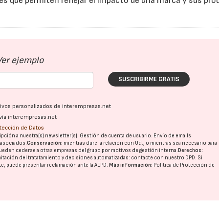
es que permiten reflejar el impacto de una marca y sus pr
Ver ejemplo
SUSCRIBIRME GRATIS
ativos personalizados de interempresas.net
vía interempresas.net
otección de Datos
pción a nuestra(s) newsletter(s). Gestión de cuenta de usuario. Envío de emails
o asociados.
Conservación:
mientras dure la relación con Ud., o mientras sea necesario para
ueden cederse a otras
empresas del grupo
por motivos de gestión interna.
Derechos:
imitación del tratatamiento y decisiones automatizadas:
contacte con nuestro DPD
. Si
nte, puede presentar reclamación ante la
AEPD
.
Más información:
Política de Protección de