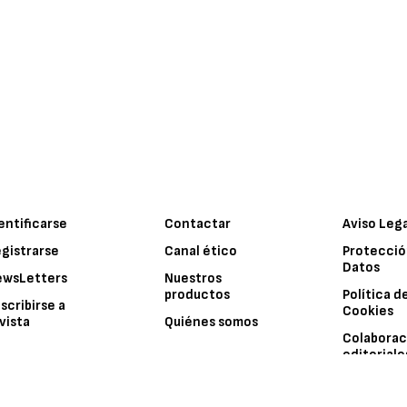
entificarse
Contactar
Aviso Leg
gistrarse
Canal ético
Protecció
Datos
ewsLetters
Nuestros
productos
Política d
scribirse a
Cookies
vista
Quiénes somos
Colaborac
editoriale
© 2026 -
Interempresas Media, S.L.U. - Grupo Interempresas