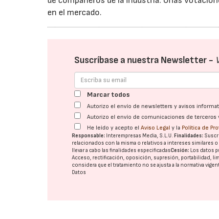
de compañeros de la industria. Unas votacion
en el mercado.
Suscríbase a nuestra Newsletter -
Marcar todos
Autorizo el envío de newsletters y avisos inform
Autorizo el envío de comunicaciones de terceros 
He leído y acepto el
Aviso Legal
y la
Política de Pr
Responsable:
Interempresas Media, S.L.U.
Finalidades:
Suscri
relacionados con la misma o relativos a intereses similares 
llevar a cabo las finalidades especificadas
Cesión:
Los datos p
Acceso, rectificación, oposición, supresión, portabilidad, l
considera que el tratamiento no se ajusta a la normativa vige
Datos