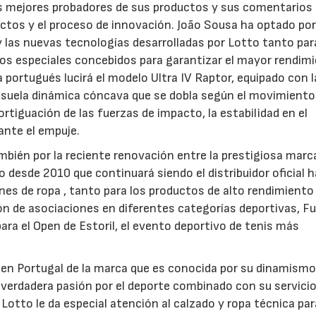
os mejores probadores de sus productos y sus comentarios
ductos y el proceso de innovación. João Sousa ha optado por 
y las nuevas tecnologías desarrolladas por Lotto tanto par
idos especiales concebidos para garantizar el mayor rendim
sta portugués lucirá el modelo Ultra IV Raptor, equipado con l
a suela dinámica cóncava que se dobla según el movimiento
ortiguación de las fuerzas de impacto, la estabilidad en el
ante el empuje.
mbién por la reciente renovación entre la prestigiosa marc
o desde 2010 que continuará siendo el distribuidor oficial 
ones de ropa , tanto para los productos de alto rendimient
ción de asociaciones en diferentes categorías deportivas, F
ara el Open de Estoril, el evento deportivo de tenis más
 en Portugal de la marca que es conocida por su dinamismo
u verdadera pasión por el deporte combinado con su servicio
Lotto le da especial atención al calzado y ropa técnica par