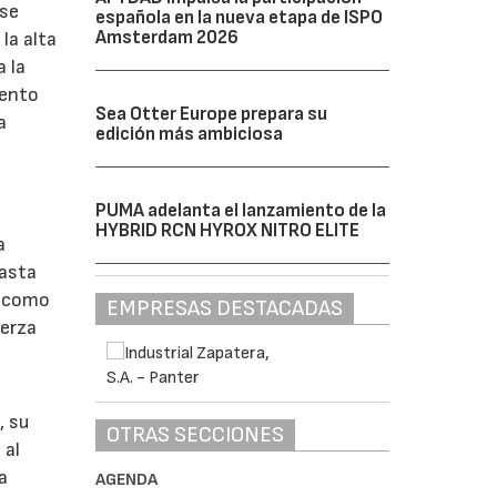
 se
española en la nueva etapa de ISPO
Amsterdam 2026
la alta
a la
iento
Sea Otter Europe prepara su
a
edición más ambiciosa
PUMA adelanta el lanzamiento de la
HYBRID RCN HYROX NITRO ELITE
a
hasta
o como
EMPRESAS DESTACADAS
uerza
, su
OTRAS SECCIONES
 al
a
AGENDA