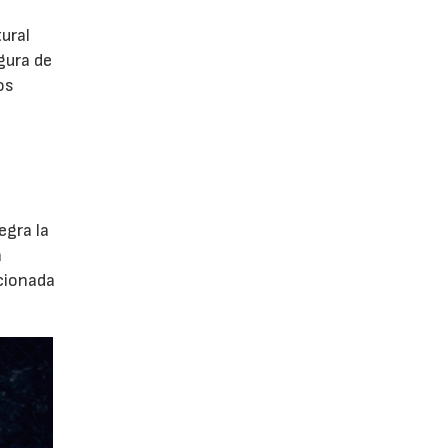
tural
gura de
os
egra la
a
ccionada