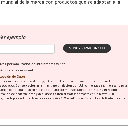
go mundial de la marca con productos que se adaptan a la
Ver ejemplo
SUSCRIBIRME GRATIS
ativos personalizados de interempresas.net
vía interempresas.net
otección de Datos
pción a nuestra(s) newsletter(s). Gestión de cuenta de usuario. Envío de emails
o asociados.
Conservación:
mientras dure la relación con Ud., o mientras sea necesario para
ueden cederse a otras
empresas del grupo
por motivos de gestión interna.
Derechos:
imitación del tratatamiento y decisiones automatizadas:
contacte con nuestro DPD
. Si
nte, puede presentar reclamación ante la
AEPD
.
Más información:
Política de Protección de