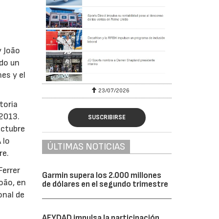
y João
ado un
es y el
23/07/2026
toria
 2013.
SUSCRIBIRSE
octubre
 lo
ÚLTIMAS NOTICIAS
re.
Ferrer
Garmin supera los 2.000 millones
oão, en
de dólares en el segundo trimestre
onal de
AFYDAD impulsa la participación