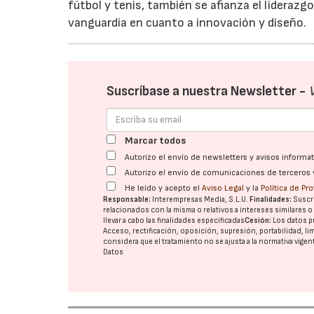
fútbol y tenis, también se afianza el lideraz
vanguardia en cuanto a innovación y diseño.
Suscríbase a nuestra Newsletter -
Marcar todos
Autorizo el envío de newsletters y avisos inform
Autorizo el envío de comunicaciones de terceros 
He leído y acepto el
Aviso Legal
y la
Política de Pr
Responsable:
Interempresas Media, S.L.U.
Finalidades:
Suscri
relacionados con la misma o relativos a intereses similares 
llevar a cabo las finalidades especificadas
Cesión:
Los datos p
Acceso, rectificación, oposición, supresión, portabilidad, l
considera que el tratamiento no se ajusta a la normativa vige
Datos