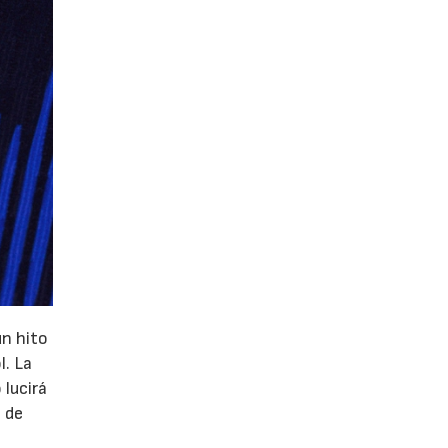
un hito
l. La
 lucirá
 de