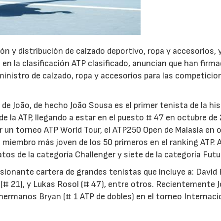
ción y distribución de calzado deportivo, ropa y accesorios, 
en la clasificación ATP clasificado, anuncian que han firm
ministro de calzado, ropa y accesorios para las competicion
23/07/2026
30/07/2026
 de João, de hecho João Sousa es el primer tenista de la his
de la ATP, llegando a estar en el puesto # 47 en octubre de
r un torneo ATP World Tour, el ATP250 Open de Malasia en 
miembro más joven de los 50 primeros en el ranking ATP. A
os de la categoría Challenger y siete de la categoría Futu
esionante cartera de grandes tenistas que incluye a: David 
 (# 21), y Lukas Rosol (# 47), entre otros. Recientemente J
hermanos Bryan (# 1 ATP de dobles) en el torneo Internaci