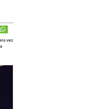
l
era vez
da