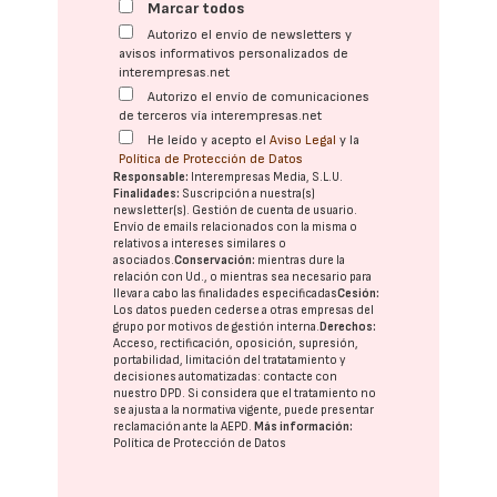
Marcar todos
Autorizo el envío de newsletters y
avisos informativos personalizados de
interempresas.net
Autorizo el envío de comunicaciones
de terceros vía interempresas.net
He leído y acepto el
Aviso Legal
y la
Política de Protección de Datos
Responsable:
Interempresas Media, S.L.U.
Finalidades:
Suscripción a nuestra(s)
newsletter(s). Gestión de cuenta de usuario.
Envío de emails relacionados con la misma o
relativos a intereses similares o
asociados.
Conservación:
mientras dure la
relación con Ud., o mientras sea necesario para
llevar a cabo las finalidades especificadas
Cesión:
Los datos pueden cederse a otras
empresas del
grupo
por motivos de gestión interna.
Derechos:
Acceso, rectificación, oposición, supresión,
portabilidad, limitación del tratatamiento y
decisiones automatizadas:
contacte con
nuestro DPD
. Si considera que el tratamiento no
se ajusta a la normativa vigente, puede presentar
reclamación ante la
AEPD
.
Más información:
Política de Protección de Datos