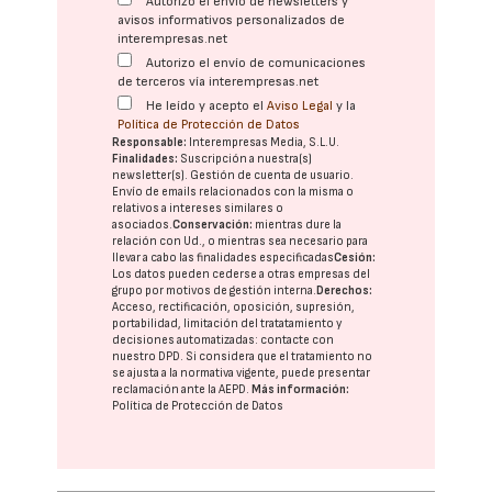
Autorizo el envío de newsletters y
avisos informativos personalizados de
interempresas.net
Autorizo el envío de comunicaciones
de terceros vía interempresas.net
He leído y acepto el
Aviso Legal
y la
Política de Protección de Datos
Responsable:
Interempresas Media, S.L.U.
Finalidades:
Suscripción a nuestra(s)
newsletter(s). Gestión de cuenta de usuario.
Envío de emails relacionados con la misma o
relativos a intereses similares o
asociados.
Conservación:
mientras dure la
relación con Ud., o mientras sea necesario para
llevar a cabo las finalidades especificadas
Cesión:
Los datos pueden cederse a otras
empresas del
grupo
por motivos de gestión interna.
Derechos:
Acceso, rectificación, oposición, supresión,
portabilidad, limitación del tratatamiento y
decisiones automatizadas:
contacte con
nuestro DPD
. Si considera que el tratamiento no
se ajusta a la normativa vigente, puede presentar
reclamación ante la
AEPD
.
Más información:
Política de Protección de Datos