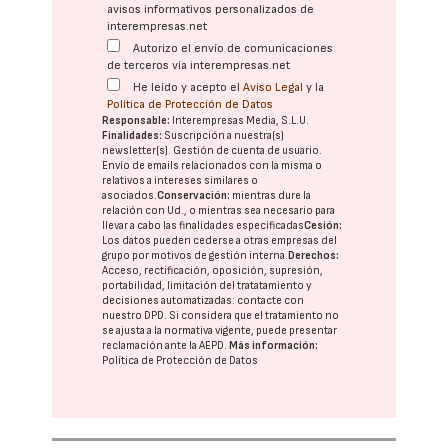
avisos informativos personalizados de
interempresas.net
Autorizo el envío de comunicaciones
de terceros vía interempresas.net
He leído y acepto el
Aviso Legal
y la
Política de Protección de Datos
Responsable:
Interempresas Media, S.L.U.
Finalidades:
Suscripción a nuestra(s)
newsletter(s). Gestión de cuenta de usuario.
Envío de emails relacionados con la misma o
relativos a intereses similares o
asociados.
Conservación:
mientras dure la
relación con Ud., o mientras sea necesario para
llevar a cabo las finalidades especificadas
Cesión:
Los datos pueden cederse a otras
empresas del
grupo
por motivos de gestión interna.
Derechos:
Acceso, rectificación, oposición, supresión,
portabilidad, limitación del tratatamiento y
decisiones automatizadas:
contacte con
nuestro DPD
. Si considera que el tratamiento no
se ajusta a la normativa vigente, puede presentar
reclamación ante la
AEPD
.
Más información:
Política de Protección de Datos