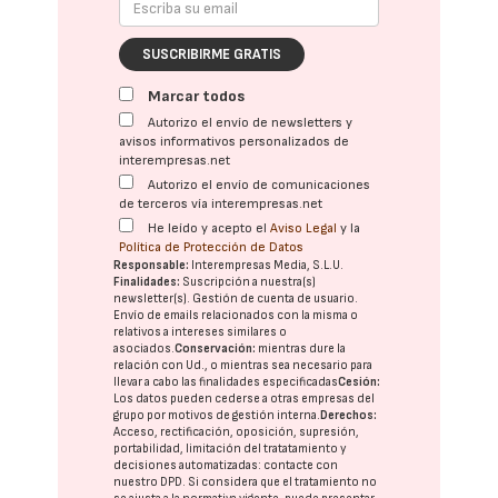
SUSCRIBIRME GRATIS
Marcar todos
Autorizo el envío de newsletters y
avisos informativos personalizados de
interempresas.net
Autorizo el envío de comunicaciones
de terceros vía interempresas.net
He leído y acepto el
Aviso Legal
y la
Política de Protección de Datos
Responsable:
Interempresas Media, S.L.U.
Finalidades:
Suscripción a nuestra(s)
newsletter(s). Gestión de cuenta de usuario.
Envío de emails relacionados con la misma o
relativos a intereses similares o
asociados.
Conservación:
mientras dure la
relación con Ud., o mientras sea necesario para
llevar a cabo las finalidades especificadas
Cesión:
Los datos pueden cederse a otras
empresas del
grupo
por motivos de gestión interna.
Derechos:
Acceso, rectificación, oposición, supresión,
portabilidad, limitación del tratatamiento y
decisiones automatizadas:
contacte con
nuestro DPD
. Si considera que el tratamiento no