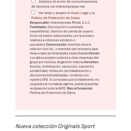
Autorizo el envío de comunicaciones
de terceros vía interempresas.net
He leído y acepto el
Aviso Legal
y la
Política de Protección de Datos
Responsable:
Interempresas Media, S.L.U.
Finalidades:
Suscripción a nuestra(s)
newsletter(s). Gestión de cuenta de usuario.
Envío de emails relacionados con la misma o
relativos a intereses similares o
asociados.
Conservación:
mientras dure la
relación con Ud., o mientras sea necesario para
llevar a cabo las finalidades especificadas
Cesión:
Los datos pueden cederse a otras
empresas del
grupo
por motivos de gestión interna.
Derechos:
Acceso, rectificación, oposición, supresión,
portabilidad, limitación del tratatamiento y
decisiones automatizadas:
contacte con
nuestro DPD
. Si considera que el tratamiento no
se ajusta a la normativa vigente, puede presentar
reclamación ante la
AEPD
.
Más información:
Política de Protección de Datos
Nueva colección Originals Sport