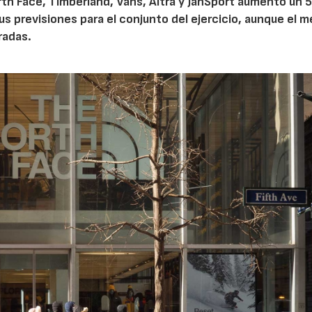
th Face, Timberland, Vans, Altra y JanSport aumentó un 
sus previsiones para el conjunto del ejercicio, aunque el 
radas.