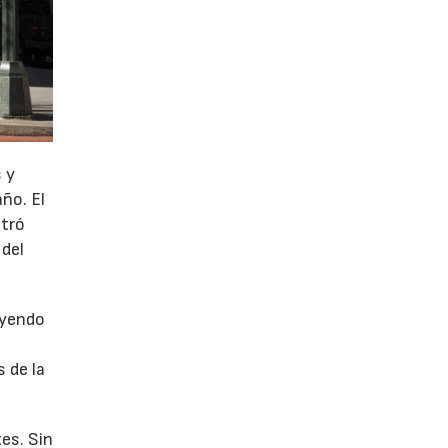
 y
año. El
stró
 del
uyendo
 de la
es. Sin