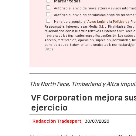
Marcar todos
Autorizo el envío de newsletters y avisos inform
Autorizo el envío de comunicaciones de terceros 
He leído y acepto el
Aviso Legal
y la
Política de Pr
Responsable:
Interempresas Media, S.L.U.
Finalidades:
Suscri
relacionados con la misma o relativos a intereses similares 
llevar a cabo las finalidades especificadas
Cesión:
Los datos p
Acceso, rectificación, oposición, supresión, portabilidad, l
considera que el tratamiento no se ajusta a la normativa vige
Datos
The North Face, Timberland y Altra impul
VF Corporation mejora sus 
ejercicio
Redacción Tradesport
30/07/2026