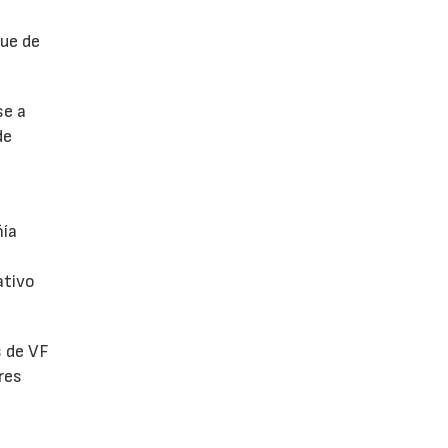
fue de
se a
de
ñía
ativo
s de VF
res