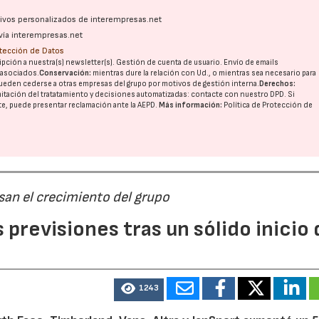
ativos personalizados de interempresas.net
vía interempresas.net
otección de Datos
pción a nuestra(s) newsletter(s). Gestión de cuenta de usuario. Envío de emails
o asociados.
Conservación:
mientras dure la relación con Ud., o mientras sea necesario para
ueden cederse a otras
empresas del grupo
por motivos de gestión interna.
Derechos:
imitación del tratatamiento y decisiones automatizadas:
contacte con nuestro DPD
. Si
nte, puede presentar reclamación ante la
AEPD
.
Más información:
Política de Protección de
san el crecimiento del grupo
previsiones tras un sólido inicio 
1243