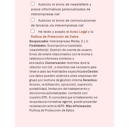
Autorizo el envío de newsletters y
avisos informativos personalizados de
interempresas.net
Autorizo el envío de comunicaciones
de terceros vía interempresas.net
He leído y acepto el
Aviso Legal
y la
Política de Protección de Datos
Responsable:
Interempresas Media, S.L.U.
Finalidades:
Suscripción a nuestra(s)
newsletter(s). Gestión de cuenta de usuario.
Envío de emails relacionados con la misma o
relativos a intereses similares o
asociados.
Conservación:
mientras dure la
relación con Ud., o mientras sea necesario para
llevar a cabo las finalidades especificadas
Cesión:
Los datos pueden cederse a otras
empresas del
grupo
por motivos de gestión interna.
Derechos:
Acceso, rectificación, oposición, supresión,
portabilidad, limitación del tratatamiento y
decisiones automatizadas:
contacte con
nuestro DPD
. Si considera que el tratamiento no
se ajusta a la normativa vigente, puede presentar
reclamación ante la
AEPD
.
Más información:
Política de Protección de Datos