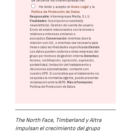
de terceros vía interempresas.net
He leído y acepto el
Aviso Legal
y la
Política de Protección de Datos
Responsable:
Interempresas Media, S.L.U.
Finalidades:
Suscripción a nuestra(s)
newsletter(s). Gestión de cuenta de usuario.
Envío de emails relacionados con la misma o
relativos a intereses similares o
asociados.
Conservación:
mientras dure la
relación con Ud., o mientras sea necesario para
llevar a cabo las finalidades especificadas
Cesión:
Los datos pueden cederse a otras
empresas del
grupo
por motivos de gestión interna.
Derechos:
Acceso, rectificación, oposición, supresión,
portabilidad, limitación del tratatamiento y
decisiones automatizadas:
contacte con
nuestro DPD
. Si considera que el tratamiento no
se ajusta a la normativa vigente, puede presentar
reclamación ante la
AEPD
.
Más información:
Política de Protección de Datos
The North Face, Timberland y Altra
impulsan el crecimiento del grupo