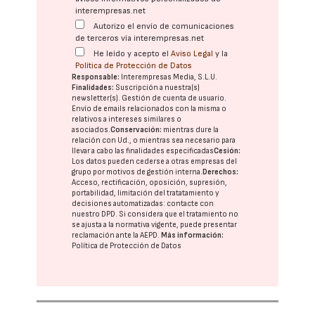
interempresas.net
Autorizo el envío de comunicaciones
de terceros vía interempresas.net
He leído y acepto el
Aviso Legal
y la
Política de Protección de Datos
Responsable:
Interempresas Media, S.L.U.
Finalidades:
Suscripción a nuestra(s)
newsletter(s). Gestión de cuenta de usuario.
Envío de emails relacionados con la misma o
relativos a intereses similares o
asociados.
Conservación:
mientras dure la
relación con Ud., o mientras sea necesario para
llevar a cabo las finalidades especificadas
Cesión:
Los datos pueden cederse a otras
empresas del
grupo
por motivos de gestión interna.
Derechos:
Acceso, rectificación, oposición, supresión,
portabilidad, limitación del tratatamiento y
decisiones automatizadas:
contacte con
nuestro DPD
. Si considera que el tratamiento no
se ajusta a la normativa vigente, puede presentar
reclamación ante la
AEPD
.
Más información:
Política de Protección de Datos