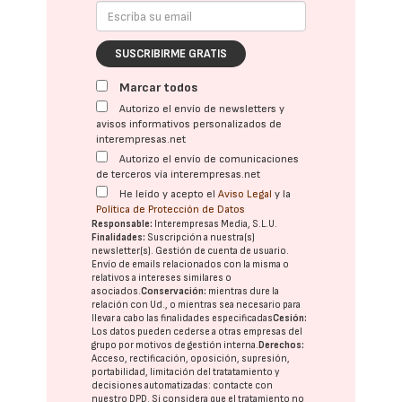
SUSCRIBIRME GRATIS
Marcar todos
Autorizo el envío de newsletters y
avisos informativos personalizados de
interempresas.net
Autorizo el envío de comunicaciones
de terceros vía interempresas.net
He leído y acepto el
Aviso Legal
y la
Política de Protección de Datos
Responsable:
Interempresas Media, S.L.U.
Finalidades:
Suscripción a nuestra(s)
newsletter(s). Gestión de cuenta de usuario.
Envío de emails relacionados con la misma o
relativos a intereses similares o
asociados.
Conservación:
mientras dure la
relación con Ud., o mientras sea necesario para
llevar a cabo las finalidades especificadas
Cesión:
Los datos pueden cederse a otras
empresas del
grupo
por motivos de gestión interna.
Derechos:
Acceso, rectificación, oposición, supresión,
portabilidad, limitación del tratatamiento y
decisiones automatizadas:
contacte con
nuestro DPD
. Si considera que el tratamiento no