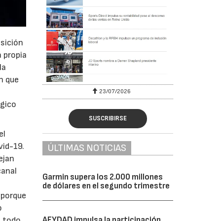
sición
a propia
la
an que
23/07/2026
ógico
SUSCRIBIRSE
el
vid-19.
ÚLTIMAS NOTICIAS
ejan
canal
Garmin supera los 2.000 millones
de dólares en el segundo trimestre
 porque
o
AFYDAD impulsa la participación
e todo