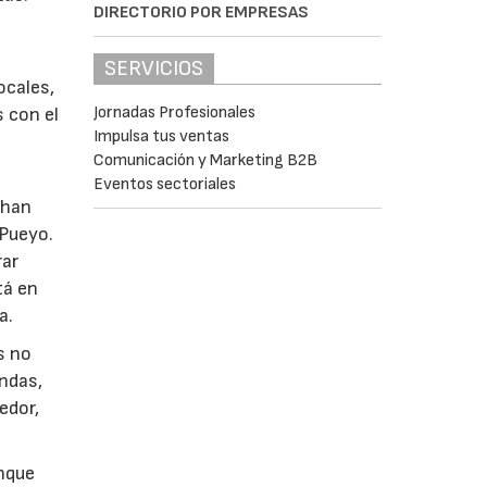
DIRECTORIO POR EMPRESAS
l
SERVICIOS
ocales,
Jornadas Profesionales
s con el
Impulsa tus ventas
Comunicación y Marketing B2B
Eventos sectoriales
 han
 Pueyo.
rar
tá en
a.
s no
endas,
edor,
unque