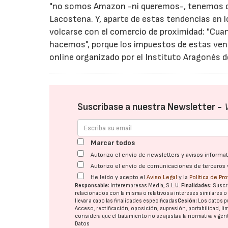
"no somos Amazon -ni queremos-, tenemos qu
Lacostena. Y, aparte de estas tendencias en 
volcarse con el comercio de proximidad: "Cu
hacemos", porque los impuestos de estas ven
online organizado por el Instituto Aragonés 
Suscríbase a nuestra Newsletter -
Marcar todos
Autorizo el envío de newsletters y avisos inform
Autorizo el envío de comunicaciones de terceros 
He leído y acepto el
Aviso Legal
y la
Política de Pr
Responsable:
Interempresas Media, S.L.U.
Finalidades:
Suscri
relacionados con la misma o relativos a intereses similares 
llevar a cabo las finalidades especificadas
Cesión:
Los datos p
Acceso, rectificación, oposición, supresión, portabilidad, l
considera que el tratamiento no se ajusta a la normativa vige
Datos