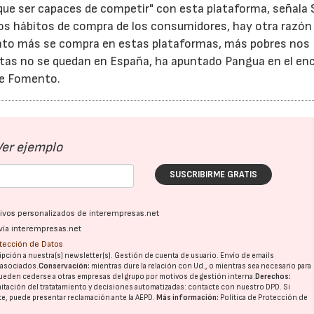
e ser capaces de competir" con esta plataforma, señala
los hábitos de compra de los consumidores, hay otra razón
anto más se compra en estas plataformas, más pobres nos
tas no se quedan en España, ha apuntado Pangua en el en
de Fomento.
Ver ejemplo
SUSCRIBIRME GRATIS
ativos personalizados de interempresas.net
vía interempresas.net
otección de Datos
pción a nuestra(s) newsletter(s). Gestión de cuenta de usuario. Envío de emails
o asociados.
Conservación:
mientras dure la relación con Ud., o mientras sea necesario para
ueden cederse a otras
empresas del grupo
por motivos de gestión interna.
Derechos:
imitación del tratatamiento y decisiones automatizadas:
contacte con nuestro DPD
. Si
nte, puede presentar reclamación ante la
AEPD
.
Más información:
Política de Protección de