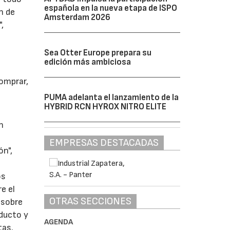
española en la nueva etapa de ISPO
n de
Amsterdam 2026
,
Sea Otter Europe prepara su
edición más ambiciosa
comprar,
PUMA adelanta el lanzamiento de la
HYBRID RCN HYROX NITRO ELITE
n
EMPRESAS DESTACADAS
ón",
os
e el
OTRAS SECCIONES
 sobre
oducto y
AGENDA
tas.