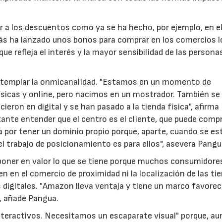
gar a los descuentos como ya se ha hecho, por ejemplo, en e
ás ha lanzado unos bonos para comprar en los comercios l
e refleja el interés y la mayor sensibilidad de las persona
ontemplar la onmicanalidad. "Estamos en un momento de
físicas y online, pero nacimos en un mostrador. También se
eron en digital y se han pasado a la tienda física", afirma
nte entender que el centro es el cliente, que puede comp
sa por tener un dominio propio porque, aparte, cuando se es
el trabajo de posicionamiento es para ellos", asevera Pangu
a poner en valor lo que se tiene porque muchos consumidore
 en el comercio de proximidad ni la localización de las ti
s digitales. "Amazon lleva ventaja y tiene un marco favorec
, añade Pangua.
interactivos. Necesitamos un escaparate visual" porque, a