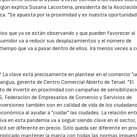
egún explica Susana Lacostena, presidenta de la Asociació
a. "Se apuesta por la proximidad y es nuestra oportunidad"
ios que ya se están observando y que pueden favorecer al
sumidor va a reducir sus desplazamientos y el número de
 tiempo que va a pasar dentro de ellos. Irá menos veces a 
a clave está precisamente en plantear en el comercio "u
angua, gerente de Centro Comercial Abierto de Teruel. "El
o de invertir en proximidad con campañas de sensibilizaci
S, Federación de Empresarios de Comercio y Servicios de
inversiones también son en calidad de vida de los ciudadan
onómica al ayudar a "cuidar" las ciudades. La relación entr
iva en esta pandemia va a seguir siendo clave en el sector,
ícil ser diferente en precio. Sólo queda ser diferente en pr
complicado mantener la marca con todas las normas impues