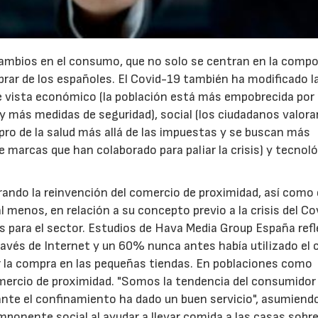
cambios en el consumo, que no solo se centran en la compo
prar de los españoles. El Covid-19 también ha modificado l
e vista económico (la población está más empobrecida por 
s y más medidas de seguridad), social (los ciudadanos valor
o de la salud más allá de las impuestas y se buscan más
23/07/2026
30/07/2026
e marcas que han colaborado para paliar la crisis) y tecnol
ando la reinvención del comercio de proximidad, así como 
 menos, en relación a su concepto previo a la crisis del Co
para el sector. Estudios de Hava Media Group España refl
avés de Internet y un 60% nunca antes había utilizado el 
r la compra en las pequeñas tiendas. En poblaciones como
omercio de proximidad. "Somos la tendencia del consumidor
ante el confinamiento ha dado un buen servicio", asumiend
ponente social al ayudar a llevar comida a las casas sobr