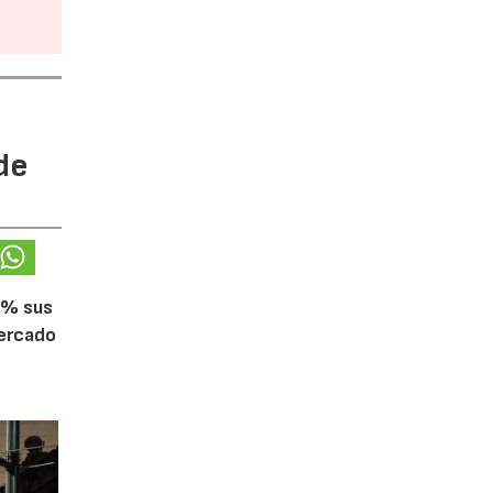
de
5% sus
mercado