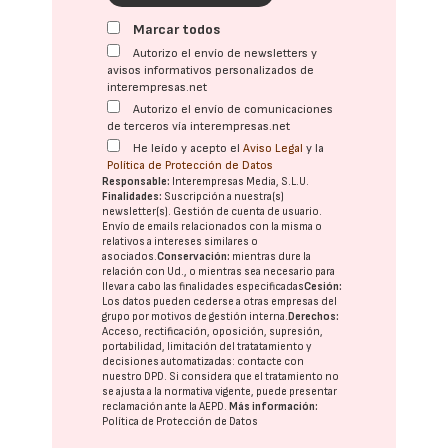
Marcar todos
Autorizo el envío de newsletters y
avisos informativos personalizados de
interempresas.net
Autorizo el envío de comunicaciones
de terceros vía interempresas.net
He leído y acepto el
Aviso Legal
y la
Política de Protección de Datos
Responsable:
Interempresas Media, S.L.U.
Finalidades:
Suscripción a nuestra(s)
newsletter(s). Gestión de cuenta de usuario.
Envío de emails relacionados con la misma o
relativos a intereses similares o
asociados.
Conservación:
mientras dure la
relación con Ud., o mientras sea necesario para
llevar a cabo las finalidades especificadas
Cesión:
Los datos pueden cederse a otras
empresas del
grupo
por motivos de gestión interna.
Derechos:
Acceso, rectificación, oposición, supresión,
portabilidad, limitación del tratatamiento y
decisiones automatizadas:
contacte con
nuestro DPD
. Si considera que el tratamiento no
se ajusta a la normativa vigente, puede presentar
reclamación ante la
AEPD
.
Más información:
Política de Protección de Datos